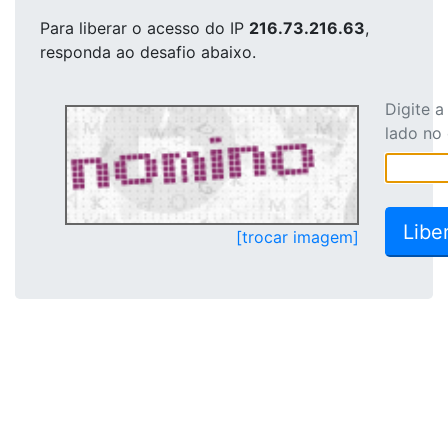
Para liberar o acesso
do IP
216.73.216.63
,
responda ao desafio abaixo.
Digite 
lado no
[trocar imagem]