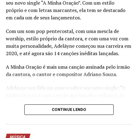
Juntando todas as suas redes sociais, Odoguiinha já soma
seu novo single “A Minha Oração”. Com um estilo
mas de 500 mil seguidores.
próprio e com letras marcantes, ela tem se destacado
em cada um de seus lançamentos.
•Para mas informações sobre o
Com um som pop pentecostal, com uma mescla de
influenciador e cantor siga
worship, estilo próprio da cantora, e com uma voz com
@odoguiinha nas redes!!
muita personalidade, Adelãyne começou sua carreira em
2020, e até agora são 14 canções inéditas lançadas.
TÓPICOS RELACIONADOS
CELEBRIDADES
DESTAQUE
ENTRETENIMENTO
EVENTOS
FAMOSOS
MÚSICA
A Minha Oração é mais uma canção assinada pelo irmão
da cantora, o cantor e compositor Adriano Souza.
A SEGUIR
“DARZ”: websérie de suspense com temática sobre OVNI
Adelãyne nos fala um pouco sobre seu novo single: “A
já está disponível
Minha Oração é uma canção que fala de confiança, da
NÃO PERCA
certeza de que as nossas orações estão sendo ouvidas e
A nova aposta da indústria musical do funk tem nome e
respondidas. Este louvor é uma demonstração da nossa
CONTINUE LENDO
um início de carreira promissor, Mc Agabê (@mcagabe)
fé no Pai, a certeza de que Ele recebe as nossas orações e
é o nome do dono do hit “BROTOU NO BAILE”.
que a resposta vem pelas mãos do Senhor. Por mais que
muitas vezes a demora pareça sem fim, a resposta
MÚSICA