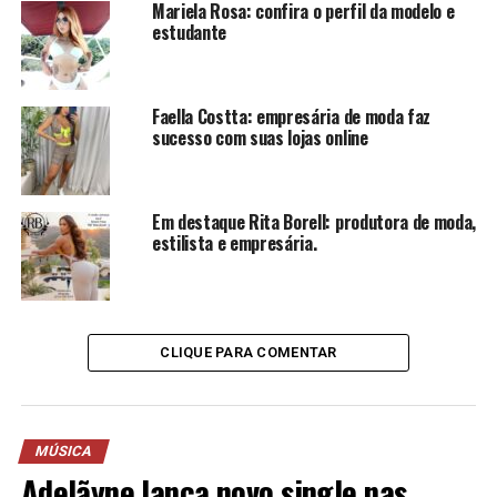
Mariela Rosa: confira o perfil da modelo e
estudante
Faella Costta: empresária de moda faz
sucesso com suas lojas online
Em destaque Rita Borell: produtora de moda,
estilista e empresária.
CLIQUE PARA COMENTAR
MÚSICA
Adelãyne lança novo single nas
Odoguiinha também anunciou em seu Instagram seu