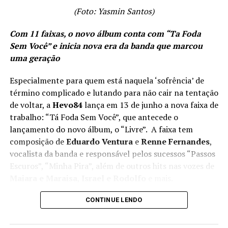
(Foto: Yasmin Santos)
Com 11 faixas, o novo álbum conta com “Ta Foda
Sem Você” e inicia nova era da banda que marcou
uma geração
Especialmente para quem está naquela ‘sofrência’ de
término complicado e lutando para não cair na tentação
de voltar, a
Hevo84
lança em 13 de junho a nova faixa de
trabalho: “Tá Foda Sem Você”, que antecede o
lançamento do novo álbum, o “Livre”. A faixa tem
composição de
Eduardo Ventura
e
Renne Fernandes
,
vocalista da banda e responsável pelos sucessos “Passos
Escuros”, “Minha Pira”, além de outros hits nas vozes de
Maiara e Maraisa
,
Israel e Rodolfo
e mais.
Entrando com tudo na nova era, o novo álbum de um
CONTINUE LENDO
dos maiores nomes do Emo e pop/rock nacional já conta
com alguns lançamentos, como o single homônimo que