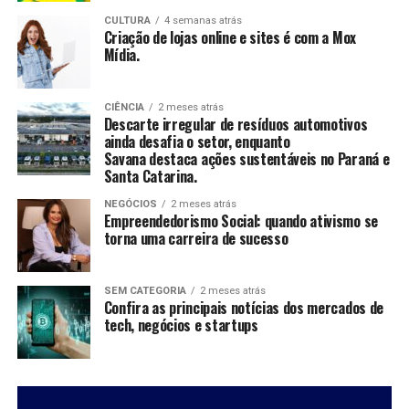
comprometidos e tivermos a fé inabalável.”
CULTURA
4 semanas atrás
Criação de lojas online e sites é com a Mox
Mídia.
Gladstone
|Formada por Gabi Medeiros, Stevan Vieira e
Gabriel Cirilo, a Gladstone apresenta “Redenção”, uma
música sobre um relacionamento codependente. “É o
CIÊNCIA
2 meses atrás
Descarte irregular de resíduos automotivos
primeiro single da Gladstone e uma música de extrema
ainda desafia o setor, enquanto
importância pra gente,” afirma a banda.
Savana destaca ações sustentáveis no Paraná e
Santa Catarina.
RAMAY
| Lucas Godoy, conhecido artisticamente como
NEGÓCIOS
2 meses atrás
Ramay, é um cantor, compositor, produtor e musicista
Empreendedorismo Social: quando ativismo se
nascido em Curitiba. Com 33 anos, Ramay se destaca na
torna uma carreira de sucesso
cena pop rock e reggae, deixando sua marca por onde
passa. Sua faixa “FUGIR PRA LONGE!” no álbum é uma
SEM CATEGORIA
2 meses atrás
reflexão sobre a jornada da vida: “Problemas virão,
Confira as principais notícias dos mercados de
situações irão acontecer. Mas serve para a gente evoluir
tech, negócios e startups
durante a nossa caminhada por aqui. NEM TODA
FELICIDADE É PRA SEMPRE! E NEM TODA TRISTEZA É
ETERNA!”