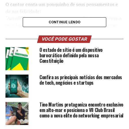
O cantor conta um pouquinho de seus pensamentos e
da sua felicidade:
“Acredito que as pessoas se surpreenderão muito com o
CONTINUE LENDO
meu lado musical e eu estou trabalhando com pessoas
muito talentosas e fiz tudo com muito amor e carinho. A
música ocupa grande parte da minha vida e agora terei a
VOCÊ PODE GOSTAR
oportunidade de mostrar para o mundo todo. Espero
O estado de sítio é um dispositivo
que gostem.”, comenta Odoguiinha.
burocrático definido pela nossa
Constituição
O influenciador lançou no dia 25/03/2022 sua primeira
música que foi o hit “Volta bebezinho”, que já atingiu 20
Confira as principais notícias dos mercados
mil visualizações em 24hrs nas plataformas digitais.
de tech, negócios e startups
Tino Martins protagoniza encontro exclusivo
em alto-mar e posiciona o V8 Club Brasil
como a nova elite do networking empresarial