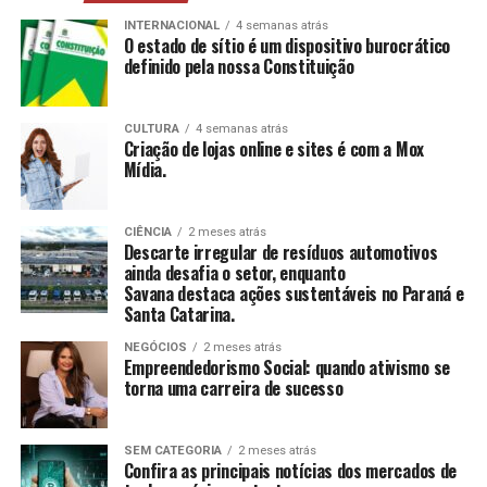
mais, estimulando a construção e reconstrução de
suas histórias e vivências.
INTERNACIONAL
4 semanas atrás
O estado de sítio é um dispositivo burocrático
definido pela nossa Constituição
CCAS
: Ambiente de convivência para crianças e
adolescentes, abrangendo desde jogos até cultura
e esportes.
CULTURA
4 semanas atrás
Criação de lojas online e sites é com a Mox
SAICA
: Trabalho de cuidado, orientação e proteção
Mídia.
integral a crianças e adolescentes em situação de
risco.
CIÊNCIA
2 meses atrás
CEIS
: Garantia de um ambiente seguro e desafiador
Descarte irregular de resíduos automotivos
para o desenvolvimento infantil.
ainda desafia o setor, enquanto
Savana destaca ações sustentáveis no Paraná e
Santa Catarina.
Conclusão
NEGÓCIOS
2 meses atrás
O empreendedorismo social, impulsionado por líderes
Empreendedorismo Social: quando ativismo se
torna uma carreira de sucesso
como Tatiana Souza, demonstra que ativismo pode, sim,
ser uma carreira de sucesso. As mulheres no comando
dessas organizações não apenas promovem mudanças
SEM CATEGORIA
2 meses atrás
significativas em suas comunidades, mas também
Confira as principais notícias dos mercados de