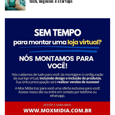
tech, negócios e startups
inspiram futuras gerações a seguir seus passos,
mostrando que é possível transformar a sociedade
através da dedicação e liderança.
Tatiana Souza destaca a importância da liderança
Sobre a Savana
feminina no setor social: “Acredito que quando as
A Savana integra o Grupo Águia Branca e é especializada
mulheres assumem a liderança, trazem consigo uma
na comercialização de caminhões e veículos comerciais
perspectiva única e essencial que promove a inclusão e o
da Mercedes-Benz. Com forte presença nos setores de
desenvolvimento sustentável. Meu objetivo é continuar
transporte e logística, oferece um portfólio completo
inspirando e capacitando outras mulheres a seguirem
de veículos, peças e serviços de oficina. Além disso,
esse caminho, transformando ainda mais vidas e
disponibiliza soluções em pneus e recapagem,
comunidades.”
garantindo performance e eficiência para os clientes do
segmento de transporte de cargas.
Essa trajetória exemplifica como o ativismo e o
empreendedorismo social podem convergir para criar
uma carreira gratificante e de grande impacto social.
FONTE: A Savana integra o Grupo Águia Branca
Sobre o Instituto Macedônia
Fundado em 1985, o Instituto Macedônia é uma