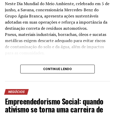
bancos exigem. Fazendo a sua história há mais de 10
Neste Dia Mundial do Meio Ambiente, celebrado em 5 de
anos, com 80 unidades que facilitam o financiamento do
junho, a Savana, concessionária Mercedes-Benz do
crédito rural para os produtores em 23 estados do país.
Grupo Águia Branca, apresenta ações sustentáveis
adotadas em suas operações e reforça a importância da
Informações à imprensa:
destinação correta de resíduos automotivos.
Lucky Comunicação Integrada
Pneus, materiais industriais, borrachas, óleos e sucatas
Kaísa Romagnoli
metálicas exigem descarte adequado para evitar riscos
Tel.: (11) 96579-2062
de contaminação do solo e da água, além de impactos
kaisa@luckyassessoria.com.br
para as comunidades.
TÓPICOS RELACIONADOS
A Savana, por meio das suas 14 filiais, desenvolve
CONTINUE LENDO
anualmente iniciativas voltadas à redução no consumo
A SEGUIR
Desvendando a Arte da Venda e a Importância da
de água, destinação correta de resíduos, eficiência
Autoridade nas Redes Sociais: Uma Abordagem
energética e projetos sociais. As práticas adotadas
Persuasiva para o Sucesso nos Negócios
contribuíram, inclusive, para a conquista da certificação
NEGÓCIOS
ISO 14001, norma internacional de gestão ambiental
NÃO PERCA
Empreendedorismo Social: quando
Felipe Vasques Mendes Recebe Prêmio Destaque Anual
conquistada pela empresa desde 2023.
ativismo se torna uma carreira de