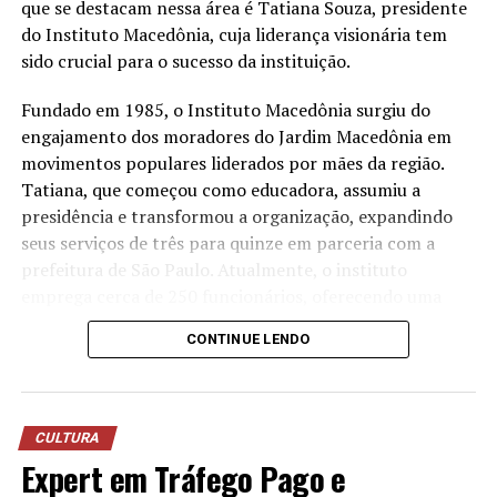
a água utilizada nos processos operacionais e reutilizá-la
que se destacam nessa área é Tatiana Souza, presidente
na lavagem de veículos, reduzindo o consumo de
do Instituto Macedônia, cuja liderança visionária tem
recursos naturais.
sido crucial para o sucesso da instituição.
“Quando falamos em sustentabilidade, precisamos falar
Fundado em 1985, o Instituto Macedônia surgiu do
sobre ações práticas e resultados concretos. O reuso da
engajamento dos moradores do Jardim Macedônia em
água mostra que é possível unir eficiência operacional,
movimentos populares liderados por mães da região.
preservação ambiental e responsabilidade com as
Tatiana, que começou como educadora, assumiu a
comunidades onde estamos inseridos. Nosso cuidado
presidência e transformou a organização, expandindo
também envolve os uniformes das oficinas, desde
seus serviços de três para quinze em parceria com a
2006, eles são enviados para uma lavanderia industrial
prefeitura de São Paulo. Atualmente, o instituto
com tratamento específico para resíduos da atividade
emprega cerca de 250 funcionários, oferecendo uma
mecânica”, destaca Anderson Acassio Martins,
ampla gama de serviços que atendem crianças,
CONTINUE LENDO
coordenador Administrativo da Savana.
mulheres, idosos e promovem o empreendedorismo e a
sustentabilidade ambiental.
A liderança feminina no terceiro setor tem mostrado
CULTURA
resultados notáveis no Brasil. Segundo dados recentes,
Expert em Tráfego Pago e
as ONGs lideradas por mulheres têm crescido