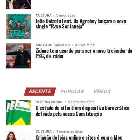
CULTURA
3 anos atrás
João Dalzoto Feat. Us Agroboy lançam o novo
single “Rave Sertaneja”
MATHAUS SANCHEZ
4 anos atrás
Zidane tem acordo para ser o novo treinador do
PSG, diz rádio
RECENTE
POPULAR
VÍDEOS
INTERNACIONAL
4 semanas atrás
O estado de sítio é um dispositivo burocrático
definido pela nossa Constituição
CULTURA
4 semanas atrás
Criação de lojas online e sites é com a Mox