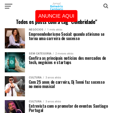
ANUNCIE AQUI
Todos os posts com a tag "Celebridade"
NEGÓCIOS
1 mês atrás
Empreendedorismo Social: quando ativismo se
torna uma carreira de sucesso
SEM CATEGORIA
2 meses atrás
Confira as principais notícias dos mercados de
tech, negócios e startups
CULTURA
3 anos atrás
Com 25 anos de carreira, Dj Tonni faz sucesso
no meio musical
CULTURA
3 anos atrás
Entrevista com o promotor de eventos Santiago
Portugal