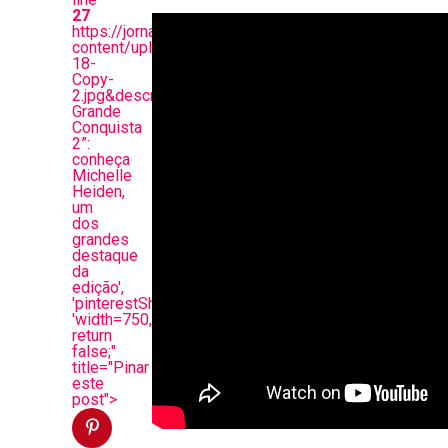
27
https://jornalbc.com.br/wp-
content/uploads/2024/04/4146-
18-
Copy-
2.jpg&description=“A
Grande
Conquista
2”:
conheça
Michelle
Heiden,
um
dos
grandes
destaque
da
edição',
'pinterestShare',
'width=750,height=350');
return
false;"
title="Pinar
este
post">