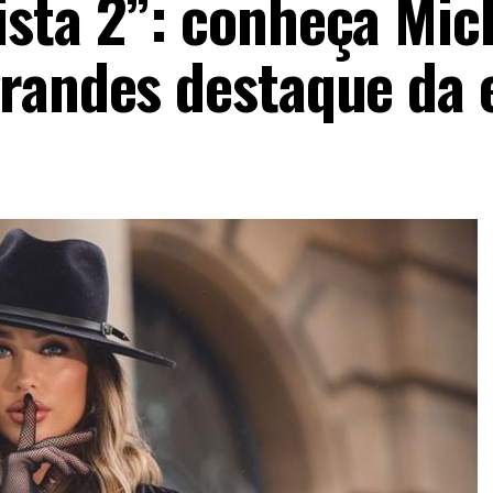
sta 2”: conheça Mic
randes destaque da 