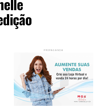
helle
edição
PROPAGANDA