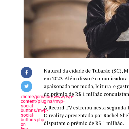
Natural da cidade de Tubarão (SC), M
em 2023. Além disso é comunicadora 
apaixonada por moda, leitura e gastr
do prêmio de R$ 1 milhão conquistand
/home/jornalbc/www/wp-
content/plugins/mvp-
social-
A Record TV estreiou nesta segunda-
buttons/mvp-
O reality apresentado por Rachel She
social-
buttons.php
disputam o prêmio de R$ 1 milhão.
on
line