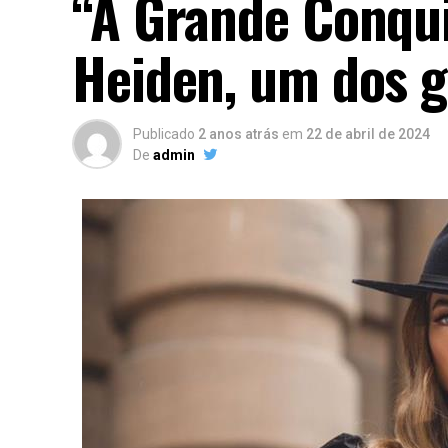
“A Grande Conqui
Heiden, um dos g
Publicado
2 anos atrás
em
22 de abril de 2024
De
admin