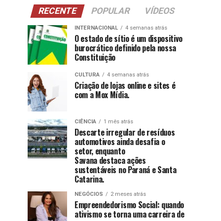
RECENTE
POPULAR
VÍDEOS
INTERNACIONAL
4 semanas atrás
O estado de sítio é um dispositivo
burocrático definido pela nossa
Constituição
CULTURA
4 semanas atrás
Criação de lojas online e sites é
com a Mox Mídia.
CIÊNCIA
1 mês atrás
Descarte irregular de resíduos
automotivos ainda desafia o
setor, enquanto
Savana destaca ações
sustentáveis no Paraná e Santa
Catarina.
NEGÓCIOS
2 meses atrás
Empreendedorismo Social: quando
ativismo se torna uma carreira de