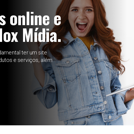
s online e
Mox Mídia.
amental ter um site
utos e serviços, além...