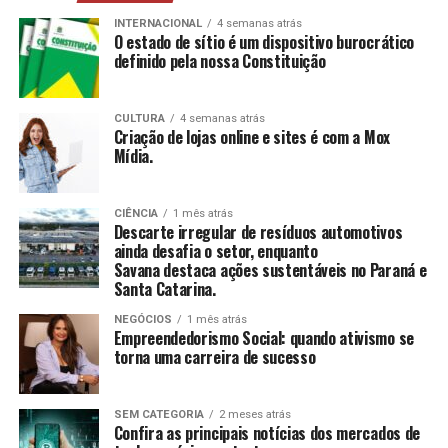
mais, estimulando a construção e reconstrução de
suas histórias e vivências.
INTERNACIONAL
4 semanas atrás
O estado de sítio é um dispositivo burocrático
definido pela nossa Constituição
CCAS
: Ambiente de convivência para crianças e
adolescentes, abrangendo desde jogos até cultura
e esportes.
CULTURA
4 semanas atrás
Criação de lojas online e sites é com a Mox
SAICA
: Trabalho de cuidado, orientação e proteção
Mídia.
integral a crianças e adolescentes em situação de
risco.
CIÊNCIA
1 mês atrás
CEIS
: Garantia de um ambiente seguro e desafiador
Descarte irregular de resíduos automotivos
para o desenvolvimento infantil.
ainda desafia o setor, enquanto
Savana destaca ações sustentáveis no Paraná e
Santa Catarina.
Conclusão
NEGÓCIOS
1 mês atrás
O empreendedorismo social, impulsionado por líderes
Empreendedorismo Social: quando ativismo se
torna uma carreira de sucesso
como Tatiana Souza, demonstra que ativismo pode, sim,
ser uma carreira de sucesso. As mulheres no comando
dessas organizações não apenas promovem mudanças
SEM CATEGORIA
2 meses atrás
significativas em suas comunidades, mas também
Confira as principais notícias dos mercados de