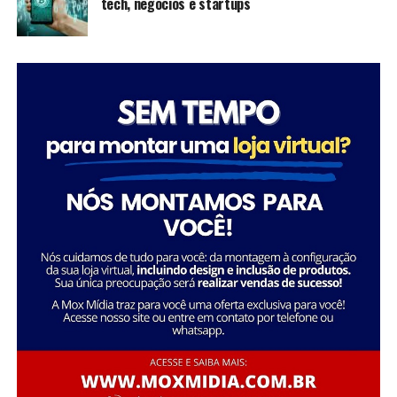
tech, negócios e startups
inspiram futuras gerações a seguir seus passos,
mostrando que é possível transformar a sociedade
através da dedicação e liderança.
Tatiana Souza destaca a importância da liderança
Sobre a Savana
feminina no setor social: “Acredito que quando as
A Savana integra o Grupo Águia Branca e é especializada
mulheres assumem a liderança, trazem consigo uma
na comercialização de caminhões e veículos comerciais
perspectiva única e essencial que promove a inclusão e o
da Mercedes-Benz. Com forte presença nos setores de
desenvolvimento sustentável. Meu objetivo é continuar
transporte e logística, oferece um portfólio completo
inspirando e capacitando outras mulheres a seguirem
de veículos, peças e serviços de oficina. Além disso,
esse caminho, transformando ainda mais vidas e
disponibiliza soluções em pneus e recapagem,
comunidades.”
garantindo performance e eficiência para os clientes do
segmento de transporte de cargas.
Essa trajetória exemplifica como o ativismo e o
empreendedorismo social podem convergir para criar
uma carreira gratificante e de grande impacto social.
FONTE: A Savana integra o Grupo Águia Branca
Sobre o Instituto Macedônia
Fundado em 1985, o Instituto Macedônia é uma