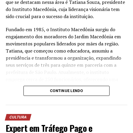
a água utilizada nos processos operacionais e reutilizá-la
que se destacam nessa área é Tatiana Souza, presidente
na lavagem de veículos, reduzindo o consumo de
do Instituto Macedônia, cuja liderança visionária tem
recursos naturais.
sido crucial para o sucesso da instituição.
“Quando falamos em sustentabilidade, precisamos falar
Fundado em 1985, o Instituto Macedônia surgiu do
sobre ações práticas e resultados concretos. O reuso da
engajamento dos moradores do Jardim Macedônia em
água mostra que é possível unir eficiência operacional,
movimentos populares liderados por mães da região.
preservação ambiental e responsabilidade com as
Tatiana, que começou como educadora, assumiu a
comunidades onde estamos inseridos. Nosso cuidado
presidência e transformou a organização, expandindo
também envolve os uniformes das oficinas, desde
seus serviços de três para quinze em parceria com a
2006, eles são enviados para uma lavanderia industrial
prefeitura de São Paulo. Atualmente, o instituto
com tratamento específico para resíduos da atividade
emprega cerca de 250 funcionários, oferecendo uma
mecânica”, destaca Anderson Acassio Martins,
ampla gama de serviços que atendem crianças,
CONTINUE LENDO
coordenador Administrativo da Savana.
mulheres, idosos e promovem o empreendedorismo e a
sustentabilidade ambiental.
A liderança feminina no terceiro setor tem mostrado
CULTURA
resultados notáveis no Brasil. Segundo dados recentes,
Expert em Tráfego Pago e
as ONGs lideradas por mulheres têm crescido