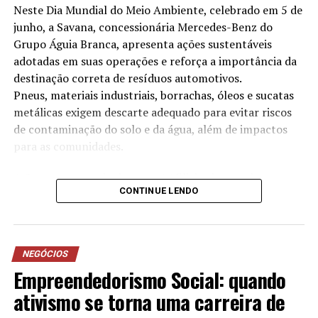
Neste Dia Mundial do Meio Ambiente, celebrado em 5 de
junho, a Savana, concessionária Mercedes-Benz do
Grupo Águia Branca, apresenta ações sustentáveis
adotadas em suas operações e reforça a importância da
destinação correta de resíduos automotivos.
Pneus, materiais industriais, borrachas, óleos e sucatas
metálicas exigem descarte adequado para evitar riscos
de contaminação do solo e da água, além de impactos
para as comunidades.
A Savana, por meio das suas 14 filiais, desenvolve
CONTINUE LENDO
anualmente iniciativas voltadas à redução no consumo
de água, destinação correta de resíduos, eficiência
energética e projetos sociais. As práticas adotadas
contribuíram, inclusive, para a conquista da certificação
NEGÓCIOS
ISO 14001, norma internacional de gestão ambiental
Empreendedorismo Social: quando
conquistada pela empresa desde 2023.
ativismo se torna uma carreira de