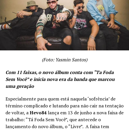
TÓPICOS RELACIONADOS
A SEGUIR
Israel Noves lançou sua grande aposta para 2024, o
single “Quem Disse” com a participação de Tierry
NÃO PERCA
Bruno Martini conta detalhes de como foi trabalhar com
Jennifer Lopez: “O meu remix foi o único que ela
(Foto: Yasmin Santos)
gostou”
Com 11 faixas, o novo álbum conta com “Ta Foda
Sem Você” e inicia nova era da banda que marcou
uma geração
Especialmente para quem está naquela ‘sofrência’ de
término complicado e lutando para não cair na tentação
de voltar, a
Hevo84
lança em 13 de junho a nova faixa de
trabalho: “Tá Foda Sem Você”, que antecede o
lançamento do novo álbum, o “Livre”. A faixa tem