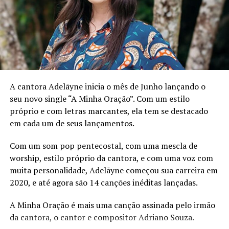
A cantora Adelãyne inicia o mês de Junho lançando o
seu novo single “A Minha Oração”. Com um estilo
próprio e com letras marcantes, ela tem se destacado
em cada um de seus lançamentos.
Com o tempo, o nome de
MC Don Rick
começou a se
Com um som pop pentecostal, com uma mescla de
espalhar pelas ruas da cidade, e logo suas músicas
worship, estilo próprio da cantora, e com uma voz com
estavam sendo reproduzidas em todo o país. Sua
muita personalidade, Adelãyne começou sua carreira em
abordagem autêntica e suas letras honestas ressoaram
2020, e até agora são 14 canções inéditas lançadas.
com milhares de jovens, que viam nele não apenas um
artista, mas um exemplo vivo de que é possível superar
A Minha Oração é mais uma canção assinada pelo irmão
as circunstâncias mais difíceis e alcançar os mais altos
da cantora, o cantor e compositor Adriano Souza.
voos.