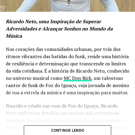
Ricardo Neto, uma Inspiração de Superar
Adversidades e Alcançar Sonhos no Mundo da
Música
Nos corações das comunidades urbanas, por trás dos
ritmos vibrantes das batidas do funk, reside uma história
de resiliência e determinação que transcende os limites
da vida cotidiana. É a história de Ricardo Neto, conhecido
no universo musical como
MC Don Rick
, um talentoso
cantor de funk de Foz do Iguaçu, cuja jornada de menino
de rua a estrela da música é uma inspiração para muitos.
Nascido e criado nas ruas de Foz do Iguaçu, Ricardo
Neto enfrentou desafios que muitos não conseguem
imaginar. Sem família para ampará-lo, ele encontrou
abrigo nas ruas, onde sua única companhia era a música
CONTINUE LENDO
que ecoava pelas vielas da cidade. Mas mesmo em meio à