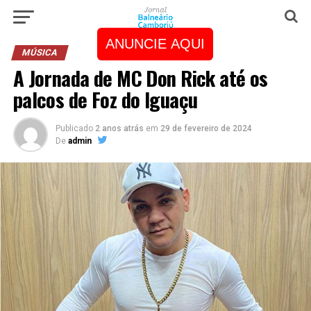
ANUNCIE AQUI
MÚSICA
A Jornada de MC Don Rick até os
palcos de Foz do Iguaçu
Publicado
2 anos atrás
em
29 de fevereiro de 2024
De
admin