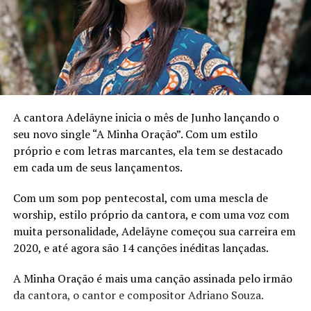
lirismo de Templeman, ao mesmo tempo que mantém a
sensação de alegria que definiu seus lançamentos
anteriores. É o trabalho de um compositor
prodigiosamente talentoso que realmente se destaca.
Templeman diz
“Em fevereiro de 2023, planejei uma
pequena viagem aos EUA e me apaixonei por gravar
A cantora Adelãyne inicia o mês de Junho lançando o
música. Visitei Nile Rodgers em Miami e Oscar Scheller
seu novo single “A Minha Oração”. Com um estilo
em Los Angeles, depois voltei e saí com vários
próprio e com letras marcantes, ela tem se destacado
produtores incríveis no sul de Londres: Charlie Perry,
em cada um de seus lançamentos.
Karma Kid, Dan Carey, Will Bloomfield e Josh Scarbrow.
Durante os próximos 5 meses faríamos meu próximo
Com um som pop pentecostal, com uma mescla de
álbum juntos. Eu iria para casa e criaria músicas; tirando
worship, estilo próprio da cantora, e com uma voz com
ideias que tive desde 2017. Depois nos encontraríamos e
muita personalidade, Adelãyne começou sua carreira em
faríamos as coisas espontaneamente. Há uma energia
2020, e até agora são 14 canções inéditas lançadas.
emocionante que é capturada quando você não sabe o
A Minha Oração é mais uma canção assinada pelo irmão
que está por vir.”
da cantora, o cantor e compositor Adriano Souza.
“Cada música é intencionalmente diferente da anterior. É