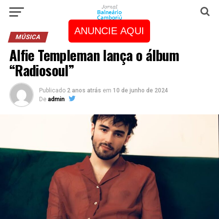
ANUNCIE AQUI
MÚSICA
Alfie Templeman lança o álbum
“Radiosoul”
Publicado
2 anos atrás
em
10 de junho de 2024
De
admin