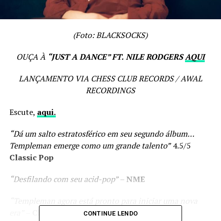
(Foto: BLACKSOCKS)
OUÇA À
“JUST A DANCE” FT.
NILE RODGERS
AQUI
LANÇAMENTO VIA CHESS CLUB RECORDS / AWAL
RECORDINGS
Escute,
aqui.
“Dá um salto estratosférico em seu segundo álbum…
Templeman emerge como um grande talento”
4.5/5
Classic Pop
“Desfilando com seu acid-pop”
–
NME
“Templeman agora está pronto para iniciar uma nova
era”
–
Clash
CONTINUE LENDO