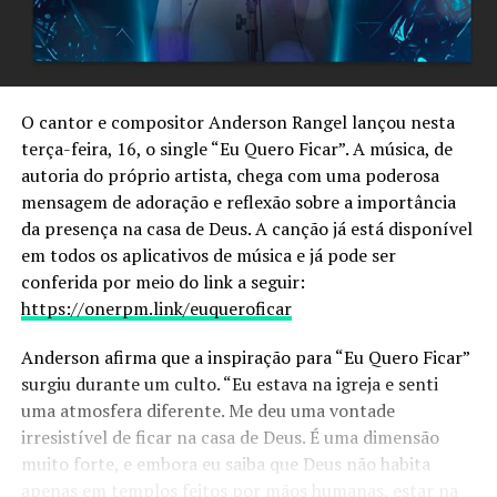
O cantor e compositor Anderson Rangel lançou nesta
terça-feira, 16, o single “Eu Quero Ficar”. A música, de
autoria do próprio artista, chega com uma poderosa
mensagem de adoração e reflexão sobre a importância
da presença na casa de Deus. A canção já está disponível
em todos os aplicativos de música e já pode ser
conferida por meio do link a seguir:
https://onerpm.link/euqueroficar
Anderson afirma que a inspiração para “Eu Quero Ficar”
surgiu durante um culto. “Eu estava na igreja e senti
uma atmosfera diferente. Me deu uma vontade
irresistível de ficar na casa de Deus. É uma dimensão
muito forte, e embora eu saiba que Deus não habita
apenas em templos feitos por mãos humanas, estar na