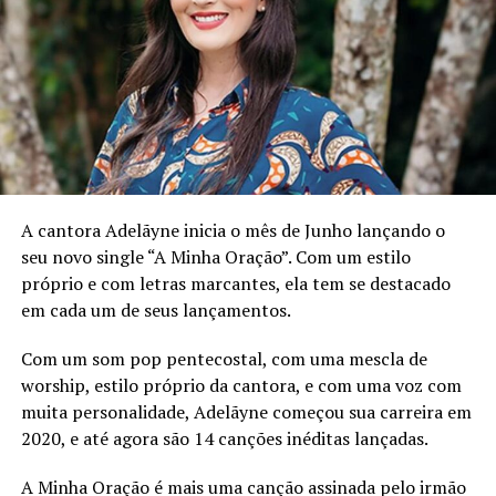
minha vida, e quero que as pessoas sintam o mesmo”,
acrescenta.
Estilo worship e mensagem profunda
Anderson Rangel escolheu o estilo worship por
acreditar que esse estilo musical entregaria melhor a
mensagem sobre a casa do Pai. O single promete levar os
ouvintes a uma jornada espiritual, conectando-os à
A cantora Adelãyne inicia o mês de Junho lançando o
presença divina de uma maneira única.
seu novo single “A Minha Oração”. Com um estilo
próprio e com letras marcantes, ela tem se destacado
Sobre o cantor Anderson Rangel
em cada um de seus lançamentos.
A história musical de Anderson Rangel é marcada por
Com um som pop pentecostal, com uma mescla de
uma promessa inicial, que o levou da infância e
worship, estilo próprio da cantora, e com uma voz com
adolescência dedicadas ao futebol para o mercado de
muita personalidade, Adelãyne começou sua carreira em
trabalho aos 21 anos. O convite do cantor Willian
2020, e até agora são 14 canções inéditas lançadas.
Nascimento para cantar ao seu lado abriu portas,
levando Anderson a eventos por todo o Brasil. Hoje,
A Minha Oração é mais uma canção assinada pelo irmão