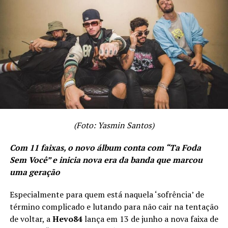
NÃO PERCA
DJ Zullu remixa hit do fenômeno francês Yamê e viraliza
nas redes
(Foto: Yasmin Santos)
Com 11 faixas, o novo álbum conta com “Ta Foda
Sem Você” e inicia nova era da banda que marcou
uma geração
Especialmente para quem está naquela ‘sofrência’ de
término complicado e lutando para não cair na tentação
de voltar, a
Hevo84
lança em 13 de junho a nova faixa de