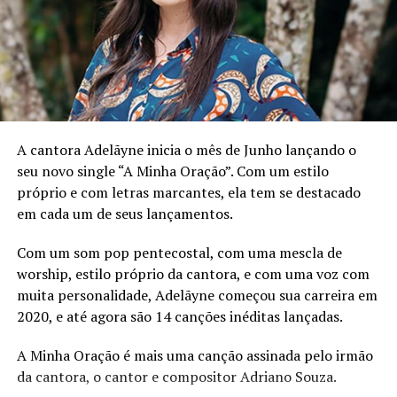
Próximos Passos
A capixaba se prepara para o lançamento do EP
“Sementes do Amor”, seu primeiro e com a produção do
Blessed Estúdios. “Fica” receberá um lyric vídeo, apenas,
no canal da Sound System Brasil. O lançamento dele
está marcado para o segundo semestre, com 4 faixas,
A cantora Adelãyne inicia o mês de Junho lançando o
além de audiovisuais que devem chegar em seu canal nos
seu novo single “A Minha Oração”. Com um estilo
próximos meses. Ela elegeu Falamansa, Janayna Pereira,
próprio e com letras marcantes, ela tem se destacado
Mariana Aydar e Mestrinho como influências para o
em cada um de seus lançamentos.
projeto.
Com um som pop pentecostal, com uma mescla de
Ficha técnica
worship, estilo próprio da cantora, e com uma voz com
muita personalidade, Adelãyne começou sua carreira em
Compositora:
Mariana Fassarella Chamon
2020, e até agora são 14 canções inéditas lançadas.
Intérpretes:
Mari Chamon e Tati Veras
A Minha Oração é mais uma canção assinada pelo irmão
Produção:
Thiago “JahBass” Alves
(Blessed
da cantora, o cantor e compositor Adriano Souza.
Estúdio)