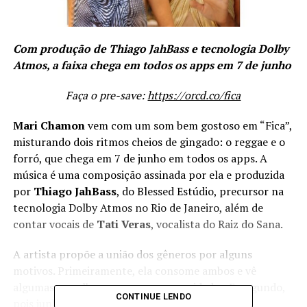
Com produção de Thiago JahBass e tecnologia Dolby
Atmos, a faixa chega em todos os apps em 7 de junho
Faça o pre-save:
https://orcd.co/fica
Mari Chamon
vem com um som bem gostoso em “Fica”,
misturando dois ritmos cheios de gingado: o reggae e o
forró, que chega em 7 de junho em todos os apps. A
música é uma composição assinada por ela e produzida
por
Thiago JahBass
, do Blessed Estúdio, precursor na
tecnologia Dolby Atmos no Rio de Janeiro, além de
contar vocais de
Tati Veras
, vocalista do Raiz do Sana.
A artista propõe a união dos gêneros por alguns
motivos. Primeiramente, ela consome ambos e vê
algumas semelhanças em suas sonoridades. E, segundo,
CONTINUE LENDO
pois junho é considerado o mês do forró com as