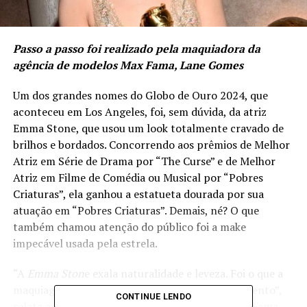
Passo a passo foi realizado pela maquiadora da
agência de modelos Max Fama, Lane Gomes
Um dos grandes nomes do Globo de Ouro 2024, que
aconteceu em Los Angeles, foi, sem dúvida, da atriz
Emma Stone, que usou um look totalmente cravado de
brilhos e bordados. Concorrendo aos prêmios de Melhor
Atriz em Série de Drama por “The Curse” e de Melhor
Atriz em Filme de Comédia ou Musical por “Pobres
Criaturas”, ela ganhou a estatueta dourada por sua
atuação em “Pobres Criaturas”. Demais, né? O que
também chamou atenção do público foi a make
impecável usada pela estrela.
“A
Emma Ston
e exala naturalidade e leveza. Foi o que a
maquiagem usada por ela entregou durante o evento”,
CONTINUE LENDO
relata a
maquiadora da agência de modelos Max Fama,