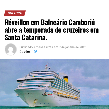
Com um pincel fofinho aplique blush e o iluminador;
CULTURA
Réveillon em Balneário Camboriú
abre a temporada de cruzeiros em
Santa Catarina.
Publicado
7 meses atrás
em
7 de janeiro de 2026
De
admin
Aplique em toda a pálpebra uma sombra Rose Gold;
“O V8 não é sobre presença, é sobre transformação. É