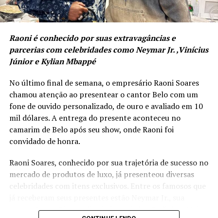
moderno que entende que sua mente, seu corpo e seu
um setor de destaque no turismo náutico do Brasil,
negócio precisam operar em sintonia e alto rendimento.
contribuindo diretamente para impulsionar a
E chegamos nesse resultado;
economia local. O município se preparou para
Raoni é conhecido por suas extravagâncias e
ampliar o turismo de cruzeiros e oferecer uma
parcerias com celebridades como Neymar Jr. ,Vinícius
experiência turística de altíssima qualidade”,
Júnior e Kylian Mbappé
afirmou o secretário de Turismo, Evandro Neiva.
No último final de semana, o empresário Raoni Soares
chamou atenção ao presentear o cantor Belo com um
fone de ouvido personalizado, de ouro e avaliado em 10
mil dólares. A entrega do presente aconteceu no
camarim de Belo após seu show, onde Raoni foi
convidado de honra.
Raoni Soares, conhecido por sua trajetória de sucesso no
mercado de produtos de luxo, já presenteou diversas
celebridades com itens exclusivos. Entre os famosos que
Ficha Técnica
já receberam seus presentes estão Neymar Jr., sua
esposa Bruna Biancardi, o influenciador Carlinhos Maia,
Modelo: Agência de Modelos Max Fama