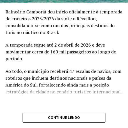
sobre acesso, mentalidade e evolução real”, afirma.
Balneário Camboriú deu início oficialmente à temporada
Entre os convidados, destacaram-se empresários como
de cruzeiros 2025/2026 durante o Réveillon,
Ricardo Soares, James Kruel, Daniel Chiesa e Darci
consolidando-se como um dos principais destinos do
Sttrack que vivenciaram um ambiente de trocas
turismo náutico no Brasil.
estratégicas, conexões de alto valor e discussões
profundas sobre expansão de mentalidade e
A temporada segue até 2 de abril de 2026 e deve
posicionamento.
movimentar cerca de 160 mil passageiros ao longo do
período.
Ao todo, o município receberá 47 escalas de navios, com
Para reforçar o olhar aqui aplicamos máscara de cílios;
roteiros que incluem destinos nacionais e países da
América do Sul, fortalecendo ainda mais a posição
estratégica da cidade no cenário turístico internacional.
CONTINUE LENDO