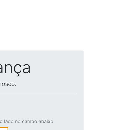
ança
nosco.
ao lado no campo abaixo