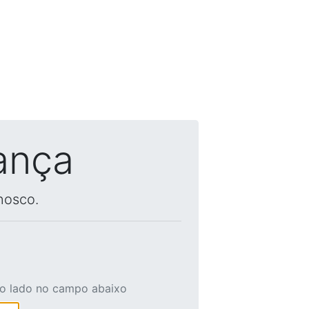
ança
nosco.
ao lado no campo abaixo