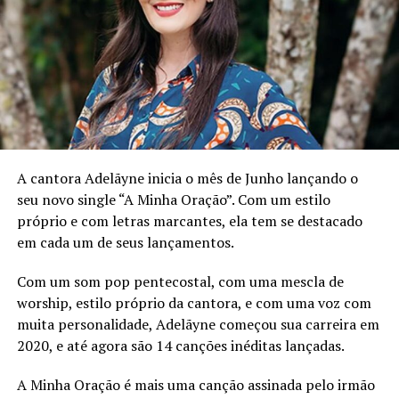
a faixa ‘Static’ em parceria com o Bruno, como sendo o
primeiro lançamento do selo. Me sinto muito animada
em fazer parte desse time, com artistas e profissionais
maravilhosos. Acredito que a nova faixa representa bem
a estreia do selo, trazendo muita energia e uma
sonoridade única.” Ela continua, revelando o processo
criativo por trás da faixa: “Quando comecei essa track,
eu queria que ela fosse diferente, com uma harmonia
fora do usual e com uma linha de baixo que fosse
A cantora Adelãyne inicia o mês de Junho lançando o
marcante. A melodia e letra vieram naturalmente a
seu novo single “A Minha Oração”. Com um estilo
partir disto, em uma combinação de um vocal mais suave
próprio e com letras marcantes, ela tem se destacado
com a letra mais intensa. A música é repleta de
em cada um de seus lançamentos.
contrastes que se completam e fazem da faixa especial.”
Com um som pop pentecostal, com uma mescla de
A contribuição de Bruno Martini foi essencial para o
worship, estilo próprio da cantora, e com uma voz com
desenvolvimento da faixa. LAAU destaca: “A
muita personalidade, Adelãyne começou sua carreira em
contribuição do Bruno no processo foi essencial para
2020, e até agora são 14 canções inéditas lançadas.
dar forma e estrutura à música, além de novos
elementos e influências. O resultado final ficou incrível,
A Minha Oração é mais uma canção assinada pelo irmão