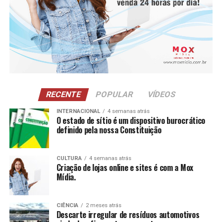
RECENTE
POPULAR
VÍDEOS
INTERNACIONAL
4 semanas atrás
O estado de sítio é um dispositivo burocrático
definido pela nossa Constituição
Entre os principais resultados da concessionária está a
CULTURA
4 semanas atrás
Criação de lojas online e sites é com a Mox
redução de 16% na captação de água de poço na loja de
Mídia.
São José dos Pinhais (PR) após a implantação de um
sistema de reuso na oficina. A iniciativa utiliza uma
estação própria de tratamento de efluentes para tratar
CIÊNCIA
2 meses atrás
Descarte irregular de resíduos automotivos
a água utilizada nos processos operacionais e reutilizá-la