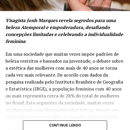
Visagista Jonh Marques revela segredos para uma
beleza Atemporal e empoderadora, desafiando
concepções limitadas e celebrando a individualidade
feminina
Em uma sociedade que muitas vezes impõe padrões de
beleza restritos e baseados na juventude, o debate sobre
a estética das mulheres com mais de 40 anos se torna
cada vez mais relevante. De acordo com dados da
pesquisa realizada pelo Instituto Brasileiro de Geografia
e Estatística (IBGE), a população feminina com 40 anos
ou mais representa cerca de 28% do total de mulheres
no Brasil. Este segmento da sociedade, muitas vezes
negligenciado nas discussões sobre beleza, merece ser
explorado e compreendido de maneira mais profunda.
CONTINUE LENDO
De acordo com o visagista e colorimetrista Jonh