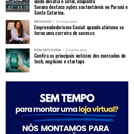
ainda desafia o setor, enquanto
na lavagem de veículos, reduzindo o consumo de
Savana destaca ações sustentáveis no Paraná e
recursos naturais.
Santa Catarina.
NEGÓCIOS
2 meses atrás
“Quando falamos em sustentabilidade, precisamos falar
Empreendedorismo Social: quando ativismo se
sobre ações práticas e resultados concretos. O reuso da
torna uma carreira de sucesso
água mostra que é possível unir eficiência operacional,
preservação ambiental e responsabilidade com as
SEM CATEGORIA
2 meses atrás
comunidades onde estamos inseridos. Nosso cuidado
Confira as principais notícias dos mercados de
também envolve os uniformes das oficinas, desde
tech, negócios e startups
2006, eles são enviados para uma lavanderia industrial
com tratamento específico para resíduos da atividade
mecânica”, destaca Anderson Acassio Martins,
coordenador Administrativo da Savana.