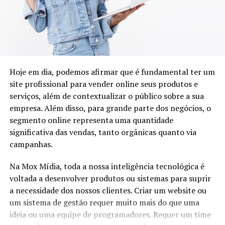
uma nova perspectiva sobre a estética feminina,
incentivando as mulheres a abraçarem sua
Comoção grave de repercussão nacional;
individualidade e autoestima.
Fracasso das medidas tomadas no estado de defesa;
“É fundamental compreender que a beleza não deve ser
Declaração de guerra ou resposta à agressão armada
subjugada a estereótipos ou preconceitos”, destaca o
estrangeira.
Hoje em dia, podemos afirmar que é fundamental ter um
especialista. Em sua análise, Marques enfatiza que a
O decreto do estado de sítio só acontece se o presidente
site profissional para vender online seus produtos e
individualidade de cada mulher deve ser celebrada e
seguir o seguinte roteiro: primeiro, ele deve consultar o
serviços, além de contextualizar o público sobre a sua
respeitada, independentemente da idade.
Conselho da República e o Conselho da Defesa. Uma vez
empresa. Além disso, para grande parte dos negócios, o
feita a consulta (o papel dos dois conselhos é apenas
segmento online representa uma quantidade
opinativo), o presidente deve encaminhar pedido de
TÓPICOS RELACIONADOS
significativa das vendas, tanto orgânicas quanto via
estado de sítio para o Congresso Nacional.
campanhas.
A SEGUIR
Lifting de Cílios e Brow Lamination: tendências em alta
O estado de sítio só pode ser implantado no Brasil caso
para um olhar marcante
Na Mox Mídia, toda a nossa inteligência tecnológica é
seja aprovado no Congresso Nacional.
voltada a desenvolver produtos ou sistemas para suprir
NÃO PERCA
O estado de sítio só pode ser implantado no Brasil caso
a necessidade dos nossos clientes. Criar um website ou
Alan Kardec Marques auxilia no redescobrimento do
seja aprovado no Congresso Nacional.
amor e o perdão além da vida através de novo livro
um sistema de gestão requer muito mais do que uma
O Congresso Nacional deve reunir-se em até cinco dias
ideia ou uma equipe de programadores. Requer um time
para votar a aprovação desse pedido. Para ser aprovado,