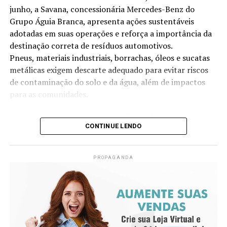
junho, a Savana, concessionária Mercedes-Benz do
Grupo Águia Branca, apresenta ações sustentáveis
adotadas em suas operações e reforça a importância da
destinação correta de resíduos automotivos.
Pneus, materiais industriais, borrachas, óleos e sucatas
metálicas exigem descarte adequado para evitar riscos
de contaminação do solo e da água, além de impactos
para as comunidades.
A Savana, por meio das suas 14 filiais, desenvolve
CONTINUE LENDO
anualmente iniciativas voltadas à redução no consumo
de água, destinação correta de resíduos, eficiência
energética e projetos sociais. As práticas adotadas
PROPAGANDA
contribuíram, inclusive, para a conquista da certificação
ISO 14001, norma internacional de gestão ambiental
conquistada pela empresa desde 2023.