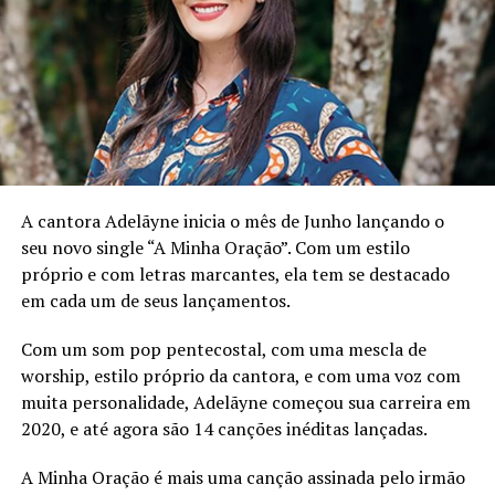
momento marcante em sua carreira, ela tem o momento
certo na mente.
“Foi quando ouvi a música ‘Não Mais Escravos’ de
Fernandinho em um culto de uma igreja em Minas
Gerais. Naquela mesma noite, o pregador falou: ‘Qual
legado você deixará? O que você tem feito com os
talentos que Ele te deu?’ Foi um dia impactante para
A cantora Adelãyne inicia o mês de Junho lançando o
mim”, narra.
seu novo single “A Minha Oração”. Com um estilo
próprio e com letras marcantes, ela tem se destacado
Com planos para o futuro, a cantora espera que suas
em cada um de seus lançamentos.
canções sejam interpretadas por outros artistas
dedicados ao ministério, além de almejar a inserção de
Com um som pop pentecostal, com uma mescla de
sua música em filmes e projetos com conteúdo gospel.
worship, estilo próprio da cantora, e com uma voz com
muita personalidade, Adelãyne começou sua carreira em
“Estou iniciando. Espero que minhas canções sejam
2020, e até agora são 14 canções inéditas lançadas.
interpretadas por cantores que vivem do ministério e
tenham compromisso com Deus. Quero que chegue aos
A Minha Oração é mais uma canção assinada pelo irmão
filmes de conteúdo gospel. E claro, dentro das igrejas”,