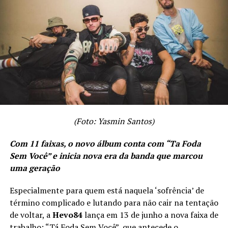
muito aos corações. Deus nos criou com essa identidade
musical. Cabe a cada um nós acessar a centelha divina
em nós. Quero sempre ser um canal”, finaliza a cantora.
Acompanhe o ministério de Rejani Avancini no
Instagram:
https://www.instagram.com/rejaniavancini/
Aproveite para conferir outros vídeos no canal do
YouTube de Rejani Avancini:
(Foto: Yasmin Santos)
https://www.youtube.com/@rejaniavancini
Com 11 faixas, o novo álbum conta com “Ta Foda
Sem Você” e inicia nova era da banda que marcou
uma geração
TÓPICOS RELACIONADOS
A SEGUIR
Especialmente para quem está naquela ‘sofrência’ de
Juliana Moreto: A Nova Sensação da Música Sertaneja
término complicado e lutando para não cair na tentação
de voltar, a
Hevo84
lança em 13 de junho a nova faixa de
NÃO PERCA
LUMEN CRAFT agrega inovação e autenticidade em seu
trabalho: “Tá Foda Sem Você”, que antecede o