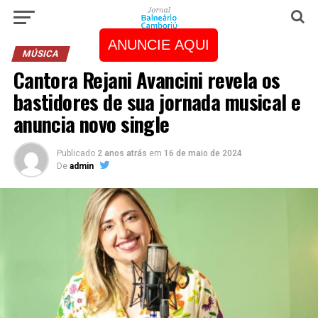
ANUNCIE AQUI
MÚSICA
Cantora Rejani Avancini revela os
bastidores de sua jornada musical e
anuncia novo single
Publicado
2 anos atrás
em
16 de maio de 2024
De
admin