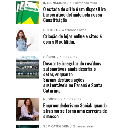
INTERNACIONAL
4 semanas atrás
O estado de sítio é um dispositivo
burocrático definido pela nossa
Constituição
CULTURA
4 semanas atrás
Criação de lojas online e sites é
com a Mox Mídia.
CIÊNCIA
1 mês atrás
Descarte irregular de resíduos
automotivos ainda desafia o
setor, enquanto
Savana destaca ações
sustentáveis no Paraná e Santa
Catarina.
NEGÓCIOS
1 mês atrás
Empreendedorismo Social: quando
ativismo se torna uma carreira de
sucesso
SEM CATEGORIA
2 meses atrás