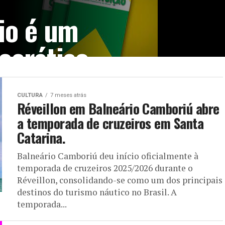
tio é um
rocrático
nossa
CULTURA
7 meses atrás
Réveillon em Balneário Camboriú abre
a temporada de cruzeiros em Santa
Catarina.
rático definido pela nossa
Balneário Camboriú deu início oficialmente à
ntos em que a...
temporada de cruzeiros 2025/2026 durante o
Réveillon, consolidando-se como um dos principais
destinos do turismo náutico no Brasil. A
temporada...