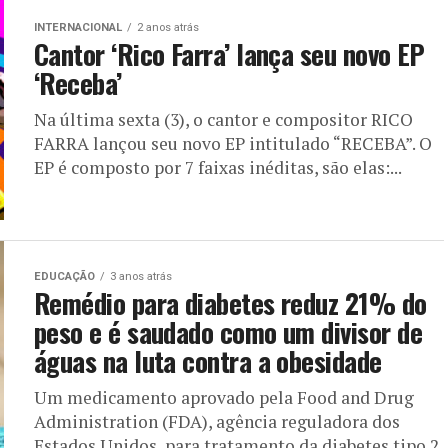
INTERNACIONAL
2 anos atrás
Cantor ‘Rico Farra’ lança seu novo EP
‘Receba’
Na última sexta (3), o cantor e compositor RICO
FARRA lançou seu novo EP intitulado “RECEBA”. O
EP é composto por 7 faixas inéditas, são elas:...
EDUCAÇÃO
3 anos atrás
Remédio para diabetes reduz 21% do
peso e é saudado como um divisor de
águas na luta contra a obesidade
Um medicamento aprovado pela Food and Drug
Administration (FDA), agência reguladora dos
Estados Unidos, para tratamento da diabetes tipo 2