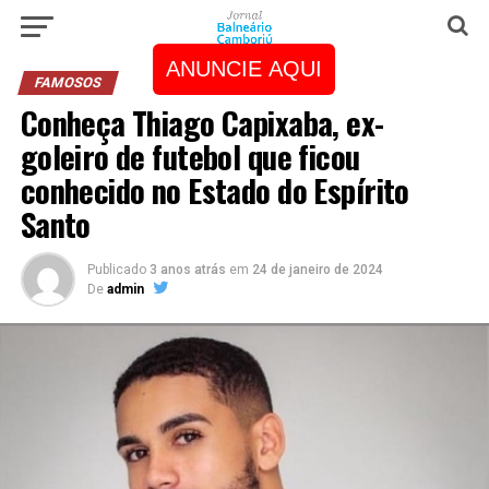
ANUNCIE AQUI
FAMOSOS
Conheça Thiago Capixaba, ex-
goleiro de futebol que ficou
conhecido no Estado do Espírito
Santo
Publicado
3 anos atrás
em
24 de janeiro de 2024
De
admin