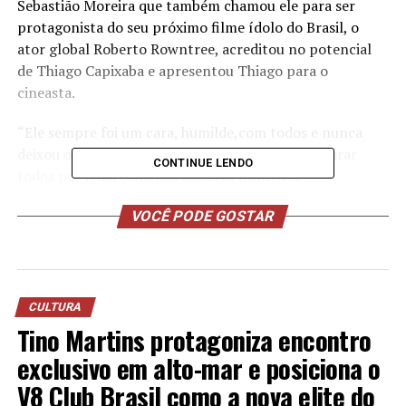
Sebastião Moreira que também chamou ele para ser
protagonista do seu próximo filme ídolo do Brasil, o
ator global Roberto Rowntree, acreditou no potencial
de Thiago Capixaba e apresentou Thiago para o
cineasta.
“Ele sempre foi um cara, humilde,com todos e nunca
deixou onde ele sempre esteve, deixando de admirar
CONTINUE LENDO
todos por igual”, finaliza Roberto Rowntree
Thiago Capixaba tem 26 anos e será protagonista de um
VOCÊ PODE GOSTAR
filme que ainda será lançado nesse ano de 2024.
Para seguir os trabalhos de Thiago Capixaba,
@oficialthiagocapixaba.
CULTURA
Tino Martins protagoniza encontro
TÓPICOS RELACIONADOS
exclusivo em alto-mar e posiciona o
A SEGUIR
V8 Club Brasil como a nova elite do
Viking Negro: A História de Resiliência e Sucesso de