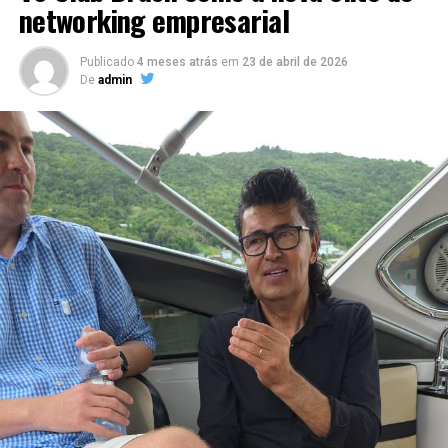
Malcon Ferreira
networking empresarial
NÃO PERCA
Fernanda Campos ganha bolsa luxuosa de Andressa
Publicado
4 meses atrás
em
23 de abril de 2026
Urach
De
admin