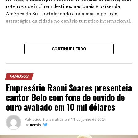
roteiros que incluem destinos nacionais e países da
América do Sul, fortalecendo ainda mais a posição
estratégica da cidade no cenário turístico internacional.
CONTINUE LENDO
FAMOSOS
Empresário Raoni Soares presenteia
cantor Belo com fone de ouvido de
ouro avaliado em 10 mil dólares
Publicado
2 anos atrás
em
11 de junho de 2024
Um dos primeiros navios a atracar em Balneário
De
admin
Camboriú foi o Seabourn Venture, que chegou à cidade
Durante o encontro, um dos pilares centrais foi a