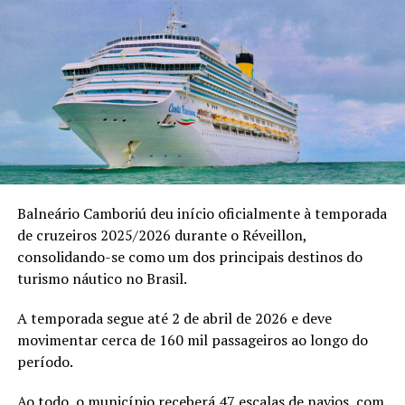
“O V8 não é sobre presença, é sobre transformação. É
sobre acesso, mentalidade e evolução real”, afirma.
Balneário Camboriú deu início oficialmente à temporada
Entre os convidados, destacaram-se empresários como
de cruzeiros 2025/2026 durante o Réveillon,
Ricardo Soares, James Kruel, Daniel Chiesa e Darci
consolidando-se como um dos principais destinos do
Sttrack que vivenciaram um ambiente de trocas
turismo náutico no Brasil.
estratégicas, conexões de alto valor e discussões
profundas sobre expansão de mentalidade e
A temporada segue até 2 de abril de 2026 e deve
posicionamento.
movimentar cerca de 160 mil passageiros ao longo do
período.
Ao todo, o município receberá 47 escalas de navios, com