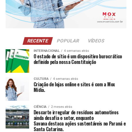
RECENTE
POPULAR
VÍDEOS
Nesta temporada, Balneário Camboriú passa a integrar o
INTERNACIONAL
4 semanas atrás
seleto grupo de cidades brasileiras com porto de
O estado de sítio é um dispositivo burocrático
definido pela nossa Constituição
embarque e desembarque, ao lado de Santos (SP), Rio de
Janeiro (RJ), Salvador (BA), Maceió (AL) e Itajaí (SC). O
primeiro embarque oficial a partir da cidade acontece
CULTURA
4 semanas atrás
em 26 de janeiro de 2026, com destino a Punta del Este
Criação de lojas online e sites é com a Mox
Mídia.
(Uruguai), a bordo do navio Preziosa.
Com estrutura ativa há sete temporadas, o porto de
CIÊNCIA
2 meses atrás
embarque e desembarque funciona como uma ampliação
Descarte irregular de resíduos automotivos
ainda desafia o setor, enquanto
do Atracadouro Barra Sul, contando com a atuação de
Savana destaca ações sustentáveis no Paraná e
autoridades federais responsáveis pela fiscalização e
Santa Catarina.
Os fones de ouvido de ouro de Raoni, produzidos em