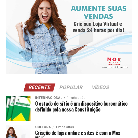
conquistada pela empresa desde 2023.
RECENTE
POPULAR
VÍDEOS
INTERNACIONAL
1 mês atrás
O estado de sítio é um dispositivo burocrático
definido pela nossa Constituição
Entre os principais resultados da concessionária está a
CULTURA
1 mês atrás
Criação de lojas online e sites é com a Mox
redução de 16% na captação de água de poço na loja de