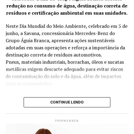
redução no consumo de água, destinação correta de
resíduos e certificação ambiental em suas unidades.
Neste Dia Mundial do Meio Ambiente, celebrado em 5 de
junho, a Savana, concessionária Mercedes-Benz do
Grupo Águia Branca, apresenta ações sustentáveis
adotadas em suas operações e reforça a importância da
destinação correta de resíduos automotivos.
Pneus, materiais industriais, borrachas, óleos e sucatas
metálicas exigem descarte adequado para evitar riscos
de contaminação do solo e da água, além de impactos
para as comunidades.
A Savana, por meio das suas 14 filiais, desenvolve
CONTINUE LENDO
anualmente iniciativas voltadas à redução no consumo
de água, destinação correta de resíduos, eficiência
energética e projetos sociais. As práticas adotadas
PROPAGANDA
contribuíram, inclusive, para a conquista da certificação
ISO 14001, norma internacional de gestão ambiental