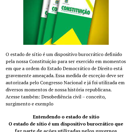
TÓPICOS RELACIONADOS
A SEGUIR
Vila Cervejeira reúne o melhor da música e comida de
boteco em evento aberto ao público
NÃO PERCA
Joias são o ponto alto da sofisticação em eventos de
luxo
O estado de sítio é um dispositivo burocrático definido
pela nossa Constituição para ser exercido em momentos
em que a ordem do Estado Democrático de Direito está
gravemente ameaçada. Essa medida de exceção deve ser
autorizada pelo Congresso Nacional e já foi utilizada em
diversos momentos de nossa história republicana.
Acesse também: Desobediência civil – conceito,
surgimento e exemplo
Entendendo o estado de sítio
O estado de sítio é um dispositivo burocrático que
faz parte de ações utilizadas pelos governos