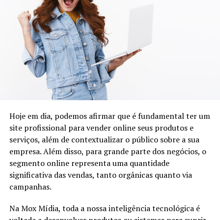
constitucional trata sobre essa questão do artigo 137 ao
artigo 141. Basicamente, a Constituição brasileira define
que o estado de sítio poder ser decretado em três
situações:
Comoção grave de repercussão nacional;
Fracasso das medidas tomadas no estado de defesa;
Declaração de guerra ou resposta à agressão armada
estrangeira.
Hoje em dia, podemos afirmar que é fundamental ter um
O decreto do estado de sítio só acontece se o presidente
site profissional para vender online seus produtos e
seguir o seguinte roteiro: primeiro, ele deve consultar o
serviços, além de contextualizar o público sobre a sua
Conselho da República e o Conselho da Defesa. Uma vez
empresa. Além disso, para grande parte dos negócios, o
feita a consulta (o papel dos dois conselhos é apenas
segmento online representa uma quantidade
opinativo), o presidente deve encaminhar pedido de
significativa das vendas, tanto orgânicas quanto via
estado de sítio para o Congresso Nacional.
campanhas.
O estado de sítio só pode ser implantado no Brasil caso
Na Mox Mídia, toda a nossa inteligência tecnológica é
seja aprovado no Congresso Nacional.