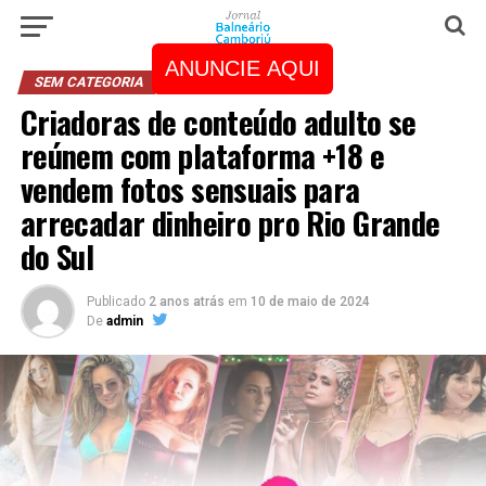
ANUNCIE AQUI
SEM CATEGORIA
Criadoras de conteúdo adulto se
reúnem com plataforma +18 e
vendem fotos sensuais para
arrecadar dinheiro pro Rio Grande
do Sul
Publicado
2 anos atrás
em
10 de maio de 2024
De
admin