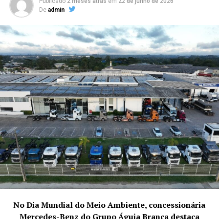
Publicado
2 meses atrás
em
22 de junho de 2026
De
admin
Site:https://moxmidia.com.br/
E-mail: moxmidia@moxmidia.com.br
Telefone/ Whatsapp:
(41) 9 9735-5599
No Dia Mundial do Meio Ambiente, concessionária
Mercedes-Benz do Grupo Águia Branca destaca