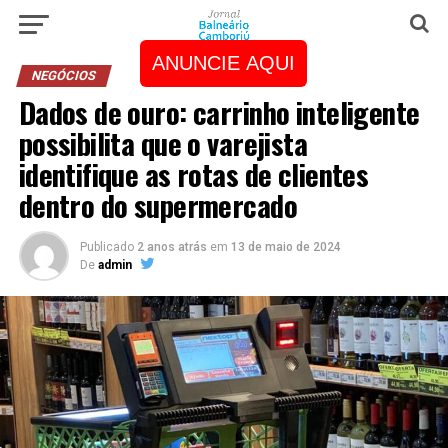
ANUNCIE AQUI
NEGÓCIOS
Dados de ouro: carrinho inteligente
possibilita que o varejista
identifique as rotas de clientes
dentro do supermercado
Publicado
2 anos atrás
em
13 de maio de 2024
De
admin