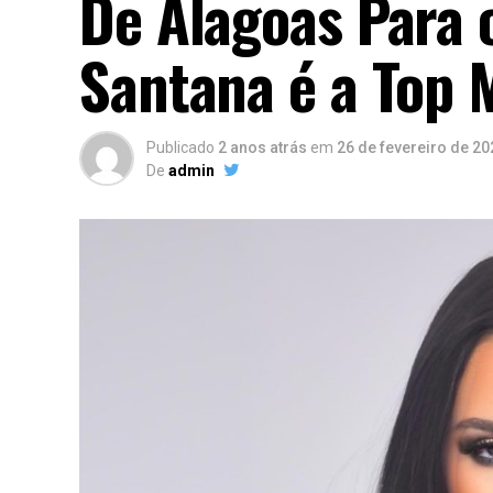
De Alagoas Para 
Santana é a Top 
Publicado
2 anos atrás
em
26 de fevereiro de 20
De
admin