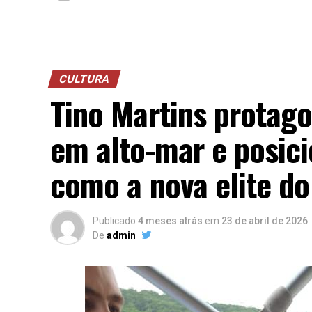
CULTURA
Tino Martins protago
em alto-mar e posici
como a nova elite d
Publicado
4 meses atrás
em
23 de abril de 2026
De
admin