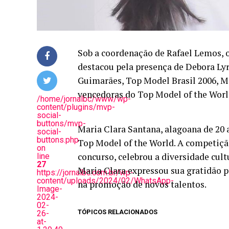
Sob a coordenação de Rafael Lemos, o
destacou pela presença de Debora Lyra
Guimarães, Top Model Brasil 2006, M
vencedoras do Top Model of the Worl
/home/jornalbc/www/wp-
content/plugins/mvp-
social-
buttons/mvp-
Maria Clara Santana, alagoana de 20 a
social-
buttons.php
Top Model of the World. A competiçã
on
concurso, celebrou a diversidade cult
line
27
Maria Clara expressou sua gratidão p
https://jornalbc.com.br/wp-
content/uploads/2024/02/WhatsApp-
na promoção de novos talentos.
Image-
2024-
02-
TÓPICOS RELACIONADOS
26-
at-