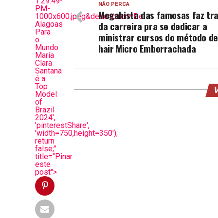
1.29.49-
NÃO PERCA
PM-
Megahista das famosas faz tr
1000x600.jpeg&description=De
da carreira pra se dedicar a
Alagoas
Para
ministrar cursos do método d
o
hair Micro Emborrachada
Mundo:
Maria
Clara
Santana
é a
Top
V
Model
of
Brazil
2024',
'pinterestShare',
'width=750,height=350');
return
false;"
title="Pinar
este
post">