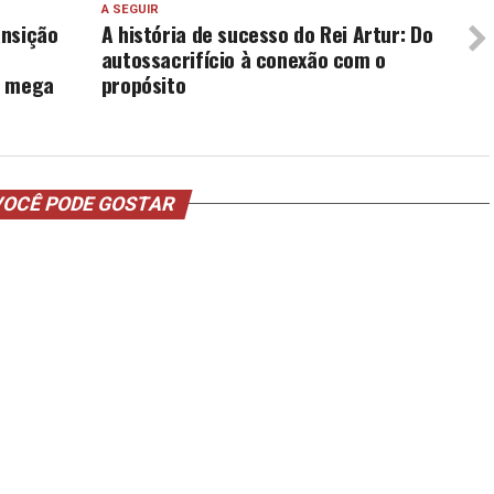
A SEGUIR
ansição
A história de sucesso do Rei Artur: Do
autossacrifício à conexão com o
e mega
propósito
OCÊ PODE GOSTAR