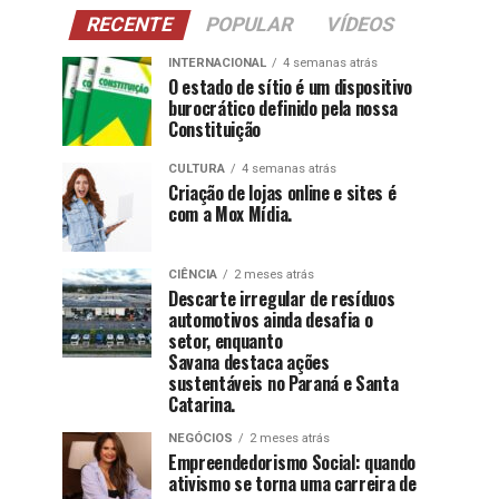
RECENTE
POPULAR
VÍDEOS
INTERNACIONAL
4 semanas atrás
O estado de sítio é um dispositivo
burocrático definido pela nossa
Constituição
CULTURA
4 semanas atrás
Criação de lojas online e sites é
com a Mox Mídia.
CIÊNCIA
2 meses atrás
Descarte irregular de resíduos
automotivos ainda desafia o
setor, enquanto
Savana destaca ações
sustentáveis no Paraná e Santa
Catarina.
NEGÓCIOS
2 meses atrás
Empreendedorismo Social: quando
ativismo se torna uma carreira de