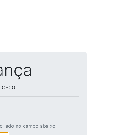
ança
nosco.
ao lado no campo abaixo