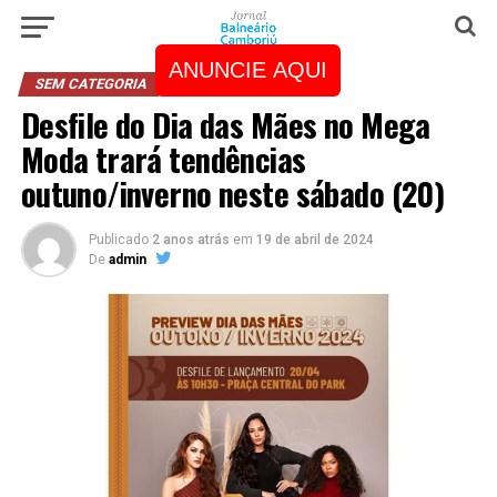
ANUNCIE AQUI
SEM CATEGORIA
Desfile do Dia das Mães no Mega
Moda trará tendências
outuno/inverno neste sábado (20)
Publicado
2 anos atrás
em
19 de abril de 2024
De
admin