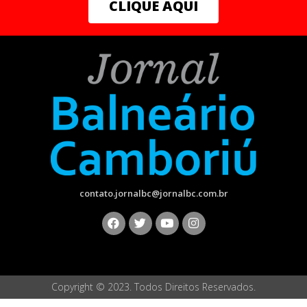
CLIQUE AQUI
municípios paranaenses, e pela Bioconsultoria, em
Joinville (SC). Materiais como pneus, papel, sucata
metálica e borrachas passam por processos de
reciclagem, coprocessamento ou reaproveitamento,
reduzindo drasticamente o envio desses resíduos para
aterros sanitários. Em Curitiba e São José dos Pinhais
foram coletadas cerca de 1,222 toneladas e, em
Joinville, 3,427 toneladas, em 2025.
“A gestão correta dos resíduos impacta diretamente o
meio ambiente, a qualidade de vida das pessoas e o
futuro do próprio setor automotivo. Quanto mais
contato.jornalbc@jornalbc.com.br
empresas avançarem em reaproveitamento de resíduos,
eficiência operacional e redução de impactos
ambientais, maiores serão os benefícios para as cidades,
para a população e para as próprias empresas”,
afirma Anderson, acrescentando que neste ano a Savana
completou 20 anos de atuação no Paraná e em Santa
Copyright © 2023. Todos Direitos Reservados.
Catarina, com participação no desenvolvimento