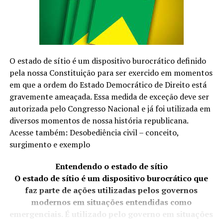
compradores que desejam antecipar os presentes para o
Dia das Mães.
Outuno-Inverno
O desfile do Mega Moda é uma ação importante para
O estado de sítio é um dispositivo burocrático definido
compradores de outros estados e de Goiânia que estão
pela nossa Constituição para ser exercido em momentos
em busca de tendências e looks completos para oferecer
em que a ordem do Estado Democrático de Direito está
em suas multimarcas ou ainda para presentear.
gravemente ameaçada. Essa medida de exceção deve ser
autorizada pelo Congresso Nacional e já foi utilizada em
Confira as marcas que participam do desfile:
diversos momentos de nossa história republicana.
Acesse também: Desobediência civil – conceito,
1. B de Bola – Infantil – MEGA
surgimento e exemplo
2. B&E – Out/Inv – MEGA
3. Bella Jack – PARK
Entendendo o estado de sítio
4. Bless – MEGA
O estado de sítio é um dispositivo burocrático que
5. CM Closet – Out/Inv – PARK
faz parte de ações utilizadas pelos governos
6. Colle Fashion – Out/Inv – MEGA
modernos em situações entendidas como
7. Diana Tavares – Out/Inv – PARK
emergenciais. É utilizado pelo governo em situações