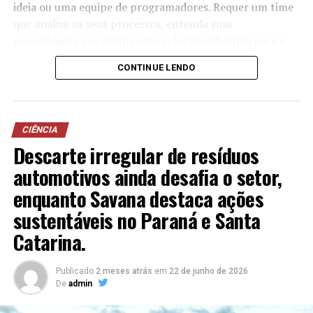
O Congresso Nacional deve reunir-se em até cinco dias
ideia ou uma equipe de programadores. Requer um time
para votar a aprovação desse pedido. Para ser aprovado,
que analise os seus processos, entenda suas
a solicitação de estado de sítio deve ter maioria absoluta
necessidades e construa uma solução definitiva para o
(50% +1) entre os parlamentares. Caso seja rejeitada,
seu problema.
naturalmente, a medida não entra em vigor.
CONTINUE LENDO
Um website precisa ter um conteúdo único, explicativo,
vendedor e bem escrito. Mas não podemos esquecer de
manter a estrutura perfeito para buscadores. Este é o
O estado de sítio é um dispositivo burocrático definido
CIÊNCIA
segundo fator mais importante para o sucesso da sua
pela nossa Constituição.
Descarte irregular de resíduos
empresa no Google.
automotivos ainda desafia o setor,
Nossa preocupação é construir uma base sólida para
enquanto Savana destaca ações
humanos e para a máquina, seguindo uma semântica
sustentáveis no Paraná e Santa
ideal para indexar o seu site e trazer bons resultados
Catarina.
orgânicos.
CONTATO:
Publicado
2 meses atrás
em
22 de junho de 2026
De
admin
Site:https://moxmidia.com.br/
E-mail: moxmidia@moxmidia.com.br