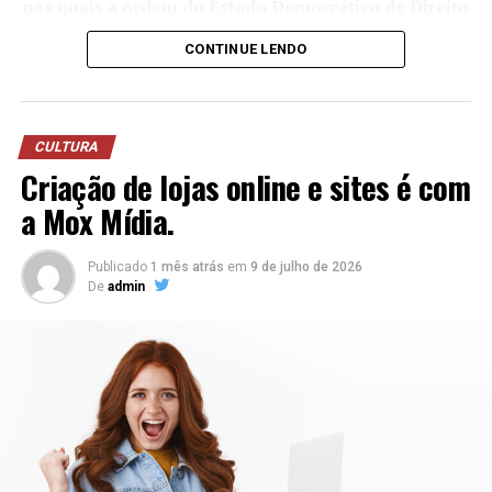
8. Diva Fashion – Out/Inv – PARK
nas quais a ordem do Estado Democrático de Direito
9. Emporio Body – MEGA
está ameaçada.
CONTINUE LENDO
10. Flor Brasil – PARK
11. Giz de Cera – Infantil – PARK
Em nosso país, o estado de sítio é uma medida de
12. Imperium – Out/Inv – PARK
exceção do governo, e por causa disso possui prazo de
13. Infância Kids – Infantil – PARK
atuação limitado, exceto no caso de guerra. Como
CULTURA
14. Jack Laes – Infantil – MINI
medida de exceção, o estado de sítio permite que o
Criação de lojas online e sites é com
15. Kadu Modas – Out/Inv – PARK
Executivo sobressaia-se aos outros poderes (Legislativo
a Mox Mídia.
16. Nathalie Ferrier – Park
e Judiciário). Assim, o equilíbrio entre os três poderes é
17. ONL Jeans – Out/Inv – MEGA
afetado, pois, por ser uma medida tomada em situações
18. Patrícia Pinheiro – MEGA
de emergência, as decisões tomadas pelo Executivo
Publicado
1 mês atrás
em
9 de julho de 2026
De
admin
19. Renata Santana – MEGA
devem ter ação imediata para garantir a solução do
20. Santa Dica – MEGA
problema.
21. Santa e Dondoca – PARK
Em que situações é decretado o estado de sítio?
22. Santta – PARK
O funcionamento do estado de sítio no Brasil é definido
23. Sublini – PARK
pela Constituição Federal promulgada em 1988. O texto
24. Vicencia – PARK
constitucional trata sobre essa questão do artigo 137 ao
25. Village Closet – Out/Inv – MEGA
artigo 141. Basicamente, a Constituição brasileira define
26 Vivenda Store- Park