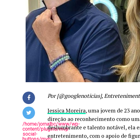
Por [@googlenoticias], Entretenimen
Jessica Moreira
, uma jovem de 23 ano
direção ao reconhecimento como uma
/home/jornalbc/www/wp-
deslumbrante e talento notável, ela
content/plugins/mvp-
social-
entretenimento, com o apoio de figu
buttons/mvp-