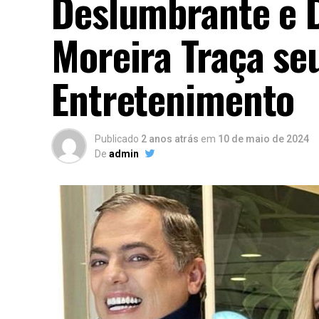
Deslumbrante e D
Moreira Traça se
Entretenimento
Publicado
2 anos atrás
em
10 de maio de 2024
De
admin