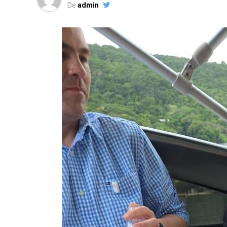
De
admin