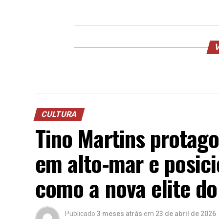
V
CULTURA
Tino Martins protago
em alto-mar e posici
como a nova elite d
Publicado
3 meses atrás
em
23 de abril de 2026