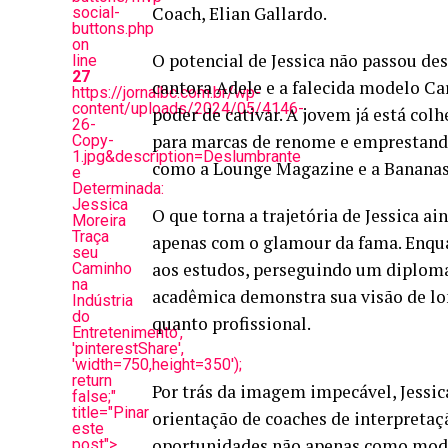
Coach, Elian Gallardo.
social-
buttons.php
on
O potencial de Jessica não passou de
line
27
cantora Adele e a falecida modelo Ca
https://jornalbc.com.br/wp-
content/uploads/2024/05/4146-
poder de cativar. A jovem já está col
26-
para marcas de renome e emprestando 
Copy-
1.jpg&description=Deslumbrante
como a Lounge Magazine e a Banana
e
Determinada:
Jessica
O que torna a trajetória de Jessica ai
Moreira
Traça
apenas com o glamour da fama. Enquan
seu
aos estudos, perseguindo um diplom
Caminho
na
acadêmica demonstra sua visão de lo
Indústria
do
quanto profissional.
Entretenimento',
'pinterestShare',
'width=750,height=350');
return
Por trás da imagem impecável, Jessic
false;"
title="Pinar
orientação de coaches de interpretaç
este
oportunidades não apenas como mod
post">