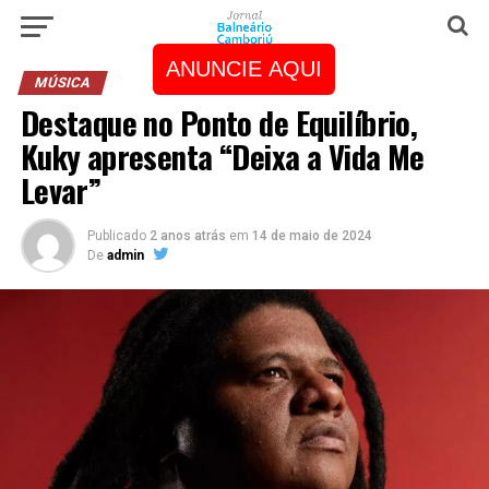
ANUNCIE AQUI
MÚSICA
Destaque no Ponto de Equilíbrio,
Kuky apresenta “Deixa a Vida Me
Levar”
Publicado
2 anos atrás
em
14 de maio de 2024
De
admin