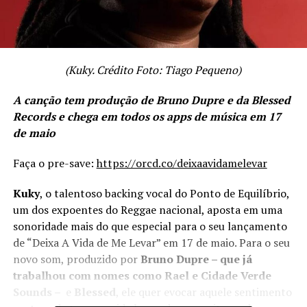
(Kuky. Crédito Foto: Tiago Pequeno)
A canção tem produção de Bruno Dupre e da Blessed
Records e chega em todos os apps de música em 17
de maio
Faça o pre-save:
https://orcd.co/deixaavidamelevar
Kuky
, o talentoso backing vocal do Ponto de Equilíbrio,
um dos expoentes do Reggae nacional, aposta em uma
sonoridade mais do que especial para o seu lançamento
de “Deixa A Vida de Me Levar” em 17 de maio. Para o seu
novo som, produzido por
Bruno Dupre – que já
trabalhou com nomes como Rael e Cidade Verde
Sounds –
e
Blessed
, ele quer evocar aquele sentimento