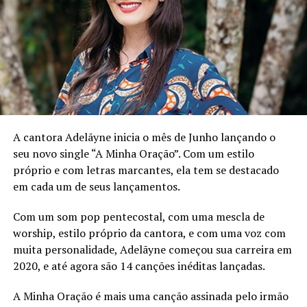
grandiosas da música nacional e internacional, como
Djavan, Tim Maia, Bob Marley, Damian Marley e
Morgan Heritage
.
Ficha técnica
Composição:
Kuky
Produção e arranjos:
Dupre
A cantora Adelãyne inicia o mês de Junho lançando o
Produção Executiva:
Luc Bonnecarrere
seu novo single “A Minha Oração”. Com um estilo
próprio e com letras marcantes, ela tem se destacado
Produção, Mixagem, Masterização
Thiago Jah
em cada um de seus lançamentos.
Bass/ Blessed
Com um som pop pentecostal, com uma mescla de
TÓPICOS RELACIONADOS
worship, estilo próprio da cantora, e com uma voz com
muita personalidade, Adelãyne começou sua carreira em
A SEGUIR
Cantora GIOLI inicia jornada pelo interior do RJ para
2020, e até agora são 14 canções inéditas lançadas.
promover hit “Prioridade”
A Minha Oração é mais uma canção assinada pelo irmão
NÃO PERCA