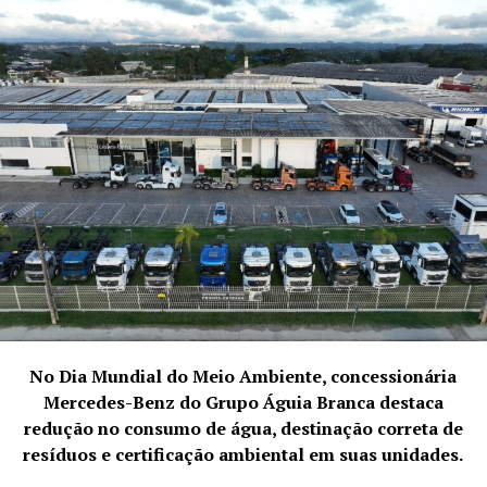
Apesar de sua vasta experiência, foi somente há sete
anos que Biasetto descobriu a abordagem correta para
trabalhar com seus animais sem recorrer à agressão.
Compreendendo o pensamento animal, ele alcançou
resultados notáveis, tornando-se um dos pioneiros na
evolução da doma.
No Dia Mundial do Meio Ambiente, concessionária
Mercedes-Benz do Grupo Águia Branca destaca
“Eu mesclei todo esse conhecimento, desde a doma
redução no consumo de água, destinação correta de
tradicional até as mais modernas técnicas de doma
resíduos e certificação ambiental em suas unidades.
racional, criando minha própria abordagem”, afirma