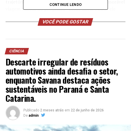
trajetória foi inclusive documentada em uma memorável
CONTINUE LENDO
viagem exibida no programa “Globo Rural”, onde ele
demonstrou sua habilidade e conexão com os animais.
VOCÊ PODE GOSTAR
CIÊNCIA
Descarte irregular de resíduos
automotivos ainda desafia o setor,
enquanto Savana destaca ações
sustentáveis no Paraná e Santa
Catarina.
Publicado
2 meses atrás
em
22 de junho de 2026
De
admin