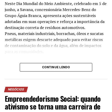
Biasetto. “Desenvolvi inúmeros exercícios originais,
Neste Dia Mundial do Meio Ambiente, celebrado em 5 de
sempre preservando os instintos animais e respeitando-
junho, a Savana, concessionária Mercedes-Benz do
os.”
Grupo Águia Branca, apresenta ações sustentáveis
adotadas em suas operações e reforça a importância da
destinação correta de resíduos automotivos.
Pneus, materiais industriais, borrachas, óleos e sucatas
metálicas exigem descarte adequado para evitar riscos
de contaminação do solo e da água, além de impactos
para as comunidades.
A Savana, por meio das suas 14 filiais, desenvolve
CONTINUE LENDO
anualmente iniciativas voltadas à redução no consumo
de água, destinação correta de resíduos, eficiência
energética e projetos sociais. As práticas adotadas
contribuíram, inclusive, para a conquista da certificação
NEGÓCIOS
ISO 14001, norma internacional de gestão ambiental
Empreendedorismo Social: quando
conquistada pela empresa desde 2023.
ativismo se torna uma carreira de