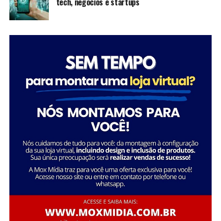
tech, negócios e startups
inspiram futuras gerações a seguir seus passos,
mostrando que é possível transformar a sociedade
através da dedicação e liderança.
Tatiana Souza destaca a importância da liderança
Sobre a Savana
feminina no setor social: “Acredito que quando as
A Savana integra o Grupo Águia Branca e é especializada
mulheres assumem a liderança, trazem consigo uma
na comercialização de caminhões e veículos comerciais
perspectiva única e essencial que promove a inclusão e o
da Mercedes-Benz. Com forte presença nos setores de
desenvolvimento sustentável. Meu objetivo é continuar
transporte e logística, oferece um portfólio completo
inspirando e capacitando outras mulheres a seguirem
de veículos, peças e serviços de oficina. Além disso,
esse caminho, transformando ainda mais vidas e
disponibiliza soluções em pneus e recapagem,
comunidades.”
garantindo performance e eficiência para os clientes do
segmento de transporte de cargas.
Essa trajetória exemplifica como o ativismo e o
empreendedorismo social podem convergir para criar
uma carreira gratificante e de grande impacto social.
FONTE: A Savana integra o Grupo Águia Branca
Sobre o Instituto Macedônia
Fundado em 1985, o Instituto Macedônia é uma