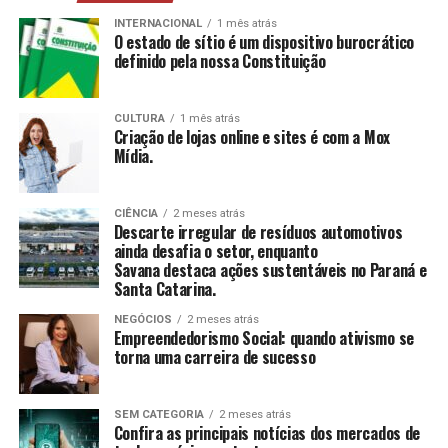
mais, estimulando a construção e reconstrução de
suas histórias e vivências.
INTERNACIONAL
1 mês atrás
O estado de sítio é um dispositivo burocrático
definido pela nossa Constituição
CCAS
: Ambiente de convivência para crianças e
adolescentes, abrangendo desde jogos até cultura
e esportes.
CULTURA
1 mês atrás
Criação de lojas online e sites é com a Mox
SAICA
: Trabalho de cuidado, orientação e proteção
Mídia.
integral a crianças e adolescentes em situação de
risco.
CIÊNCIA
2 meses atrás
CEIS
: Garantia de um ambiente seguro e desafiador
Descarte irregular de resíduos automotivos
para o desenvolvimento infantil.
ainda desafia o setor, enquanto
Savana destaca ações sustentáveis no Paraná e
Santa Catarina.
Conclusão
NEGÓCIOS
2 meses atrás
O empreendedorismo social, impulsionado por líderes
Empreendedorismo Social: quando ativismo se
torna uma carreira de sucesso
como Tatiana Souza, demonstra que ativismo pode, sim,
ser uma carreira de sucesso. As mulheres no comando
dessas organizações não apenas promovem mudanças
SEM CATEGORIA
2 meses atrás
significativas em suas comunidades, mas também
Confira as principais notícias dos mercados de