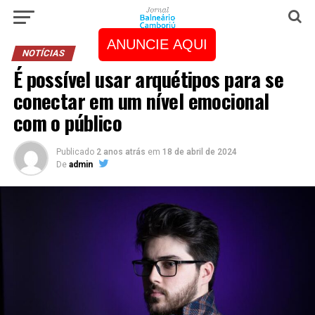
ANUNCIE AQUI
NOTÍCIAS
É possível usar arquétipos para se
conectar em um nível emocional
com o público
Publicado
2 anos atrás
em
18 de abril de 2024
De
admin