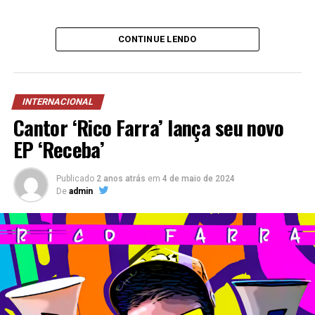
CONTINUE LENDO
INTERNACIONAL
Cantor ‘Rico Farra’ lança seu novo
EP ‘Receba’
Publicado
2 anos atrás
em
4 de maio de 2024
De
admin
Já as lojas de São José dos Pinhais (PR), Curitiba Atuba
(PR) e Joinville (SC) alcançaram uma média de 95% de
destinação ambientalmente correta dos resíduos,
resultado que garantiu à empresa a certificação Aterro