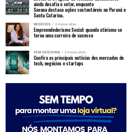
ainda desafia o setor, enquanto
Savana destaca ações sustentáveis no Paraná e
Santa Catarina.
NEGÓCIOS
2 meses atrás
Empreendedorismo Social: quando ativismo se
torna uma carreira de sucesso
Sobre a Savana
A Savana integra o Grupo Águia Branca e é especializada
SEM CATEGORIA
2 meses atrás
Confira as principais notícias dos mercados de
na comercialização de caminhões e veículos comerciais
tech, negócios e startups
da Mercedes-Benz. Com forte presença nos setores de
transporte e logística, oferece um portfólio completo
de veículos, peças e serviços de oficina. Além disso,
disponibiliza soluções em pneus e recapagem,
garantindo performance e eficiência para os clientes do
segmento de transporte de cargas.
FONTE: A Savana integra o Grupo Águia Branca