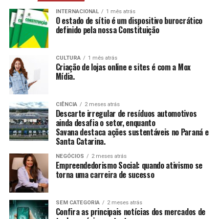
mais, estimulando a construção e reconstrução de
suas histórias e vivências.
INTERNACIONAL
1 mês atrás
O estado de sítio é um dispositivo burocrático
definido pela nossa Constituição
CCAS
: Ambiente de convivência para crianças e
adolescentes, abrangendo desde jogos até cultura
e esportes.
CULTURA
1 mês atrás
Criação de lojas online e sites é com a Mox
SAICA
: Trabalho de cuidado, orientação e proteção
Mídia.
integral a crianças e adolescentes em situação de
risco.
CIÊNCIA
2 meses atrás
CEIS
: Garantia de um ambiente seguro e desafiador
Descarte irregular de resíduos automotivos
para o desenvolvimento infantil.
ainda desafia o setor, enquanto
Savana destaca ações sustentáveis no Paraná e
Santa Catarina.
Conclusão
NEGÓCIOS
2 meses atrás
O empreendedorismo social, impulsionado por líderes
Empreendedorismo Social: quando ativismo se
torna uma carreira de sucesso
como Tatiana Souza, demonstra que ativismo pode, sim,
ser uma carreira de sucesso. As mulheres no comando
dessas organizações não apenas promovem mudanças
SEM CATEGORIA
2 meses atrás
significativas em suas comunidades, mas também
Confira as principais notícias dos mercados de