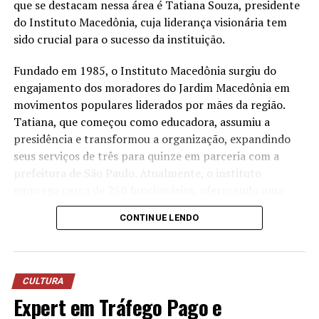
a água utilizada nos processos operacionais e reutilizá-la
que se destacam nessa área é Tatiana Souza, presidente
na lavagem de veículos, reduzindo o consumo de
do Instituto Macedônia, cuja liderança visionária tem
recursos naturais.
sido crucial para o sucesso da instituição.
“Quando falamos em sustentabilidade, precisamos falar
Fundado em 1985, o Instituto Macedônia surgiu do
sobre ações práticas e resultados concretos. O reuso da
engajamento dos moradores do Jardim Macedônia em
água mostra que é possível unir eficiência operacional,
movimentos populares liderados por mães da região.
preservação ambiental e responsabilidade com as
Tatiana, que começou como educadora, assumiu a
comunidades onde estamos inseridos. Nosso cuidado
presidência e transformou a organização, expandindo
também envolve os uniformes das oficinas, desde
seus serviços de três para quinze em parceria com a
2006, eles são enviados para uma lavanderia industrial
prefeitura de São Paulo. Atualmente, o instituto
com tratamento específico para resíduos da atividade
emprega cerca de 250 funcionários, oferecendo uma
mecânica”, destaca Anderson Acassio Martins,
ampla gama de serviços que atendem crianças,
CONTINUE LENDO
coordenador Administrativo da Savana.
mulheres, idosos e promovem o empreendedorismo e a
sustentabilidade ambiental.
A liderança feminina no terceiro setor tem mostrado
CULTURA
resultados notáveis no Brasil. Segundo dados recentes,
Expert em Tráfego Pago e
as ONGs lideradas por mulheres têm crescido