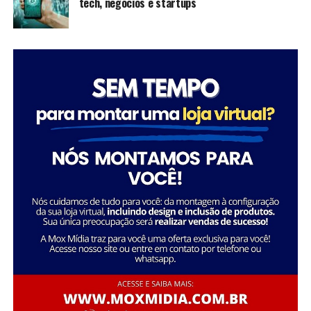
tech, negócios e startups
inspiram futuras gerações a seguir seus passos,
mostrando que é possível transformar a sociedade
através da dedicação e liderança.
Tatiana Souza destaca a importância da liderança
Sobre a Savana
feminina no setor social: “Acredito que quando as
A Savana integra o Grupo Águia Branca e é especializada
mulheres assumem a liderança, trazem consigo uma
na comercialização de caminhões e veículos comerciais
perspectiva única e essencial que promove a inclusão e o
da Mercedes-Benz. Com forte presença nos setores de
desenvolvimento sustentável. Meu objetivo é continuar
transporte e logística, oferece um portfólio completo
inspirando e capacitando outras mulheres a seguirem
de veículos, peças e serviços de oficina. Além disso,
esse caminho, transformando ainda mais vidas e
disponibiliza soluções em pneus e recapagem,
comunidades.”
garantindo performance e eficiência para os clientes do
segmento de transporte de cargas.
Essa trajetória exemplifica como o ativismo e o
empreendedorismo social podem convergir para criar
uma carreira gratificante e de grande impacto social.
FONTE: A Savana integra o Grupo Águia Branca
Sobre o Instituto Macedônia
Fundado em 1985, o Instituto Macedônia é uma