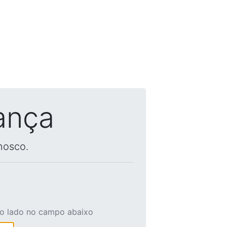
ança
nosco.
ao lado no campo abaixo