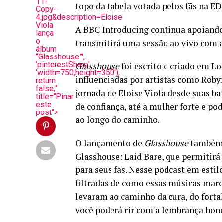
11-
topo da tabela votada pelos fãs na E
Copy-
4.jpg&description=Eloise
Viola
A BBC Introducing continua apoiando
lança
o
transmitirá uma sessão ao vivo com 
álbum
“Glasshouse”',
'pinterestShare',
Glasshouse
foi escrito e criado em Lo
'width=750,height=350');
influenciadas por artistas como Roby
return
false;"
jornada de Eloise Viola desde suas b
title="Pinar
este
de confiança, até a mulher forte e po
post">
ao longo do caminho.
O lançamento de
Glasshouse
também 
Glasshouse: Laid Bare, que permitir
para seus fãs. Nesse podcast em estil
filtradas de como essas músicas marc
levaram ao caminho da cura, do forta
você poderá rir com a lembrança hones