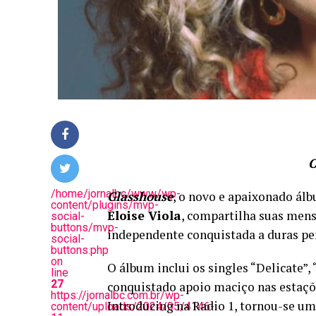
C
/home/jornalbc/www/wp-
Glasshouse
, o novo e apaixonado álb
content/plugins/mvp-
Eloise Viola
, compartilha suas mens
social-
buttons/mvp-
independente conquistada a duras pe
social-
buttons.php
on
O álbum inclui os singles “Delicate”, 
line
27
conquistado apoio maciço nas estaçõ
https://jornalbc.com.br/wp-
Introducing na Radio 1, tornou-se u
content/uploads/2024/05/4146-