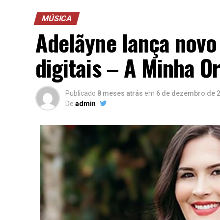
MÚSICA
Adelãyne lança novo
digitais – A Minha O
Publicado
8 meses atrás
em
6 de dezembro de 
De
admin