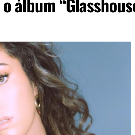
a o álbum “Glasshous