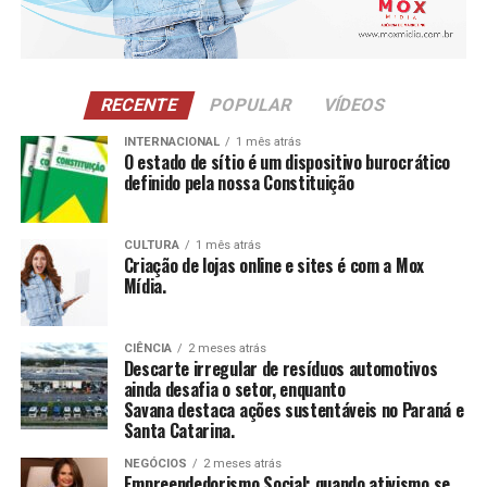
CAE Mulher
: Atendimento a mulheres em situação
de violência doméstica, oferecendo proteção
integral e apoio à autoestima.
NCI
: Atividades para pessoas com 60 anos ou
RECENTE
POPULAR
VÍDEOS
mais, estimulando a construção e reconstrução de
suas histórias e vivências.
INTERNACIONAL
1 mês atrás
O estado de sítio é um dispositivo burocrático
definido pela nossa Constituição
CCAS
: Ambiente de convivência para crianças e
adolescentes, abrangendo desde jogos até cultura
e esportes.
CULTURA
1 mês atrás
Criação de lojas online e sites é com a Mox
SAICA
: Trabalho de cuidado, orientação e proteção
Mídia.
integral a crianças e adolescentes em situação de
risco.
CIÊNCIA
2 meses atrás
CEIS
: Garantia de um ambiente seguro e desafiador
Descarte irregular de resíduos automotivos
para o desenvolvimento infantil.
ainda desafia o setor, enquanto
Savana destaca ações sustentáveis no Paraná e
Santa Catarina.
Conclusão
NEGÓCIOS
2 meses atrás
O empreendedorismo social, impulsionado por líderes
Empreendedorismo Social: quando ativismo se