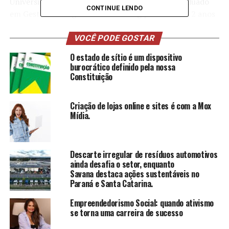
Universidade Presbiteriana Mackenzie e pós-graduado
CONTINUE LENDO
em Gestão de Negócios e marketing pela ESPM. 12 anos
de experiência em marketing digital, Influencer
marketing e vendas e 294 Milhoes de faturamento nos
VOCÊ PODE GOSTAR
últimos 3 anos. Fala sobre superação, determinação
O estado de sítio é um dispositivo
quebra de crenças limitantes e como sair da bolha. Em
burocrático definido pela nossa
2016 morava na comunidade de Paraisópolis – SP.
Constituição
TÓPICOS RELACIONADOS
DESTAQUE
Criação de lojas online e sites é com a Mox
Mídia.
A SEGUIR
Pesquisa revela visões tradicionais sobre constituição
das famílias e o papel do homem e da mulher na
sociedade brasileira
Descarte irregular de resíduos automotivos
ainda desafia o setor, enquanto
NÃO PERCA
Savana destaca ações sustentáveis no
Ex-dependente químico à presidência de comissão de
Paraná e Santa Catarina.
licitações: A Jornada de Superação e Empreendedorismo
de Onete
Empreendedorismo Social: quando ativismo
se torna uma carreira de sucesso