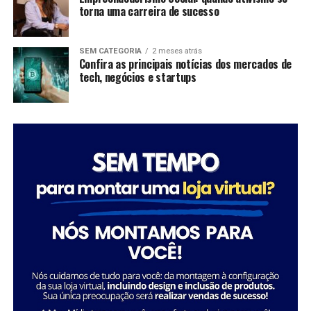
torna uma carreira de sucesso
como Tatiana Souza, demonstra que ativismo pode, sim,
ser uma carreira de sucesso. As mulheres no comando
dessas organizações não apenas promovem mudanças
SEM CATEGORIA
2 meses atrás
significativas em suas comunidades, mas também
Confira as principais notícias dos mercados de
tech, negócios e startups
inspiram futuras gerações a seguir seus passos,
mostrando que é possível transformar a sociedade
através da dedicação e liderança.
Tatiana Souza destaca a importância da liderança
Sobre a Savana
feminina no setor social: “Acredito que quando as
A Savana integra o Grupo Águia Branca e é especializada
mulheres assumem a liderança, trazem consigo uma
na comercialização de caminhões e veículos comerciais
perspectiva única e essencial que promove a inclusão e o
da Mercedes-Benz. Com forte presença nos setores de
desenvolvimento sustentável. Meu objetivo é continuar
transporte e logística, oferece um portfólio completo
inspirando e capacitando outras mulheres a seguirem
de veículos, peças e serviços de oficina. Além disso,
esse caminho, transformando ainda mais vidas e
disponibiliza soluções em pneus e recapagem,
comunidades.”
garantindo performance e eficiência para os clientes do
segmento de transporte de cargas.
Essa trajetória exemplifica como o ativismo e o
empreendedorismo social podem convergir para criar