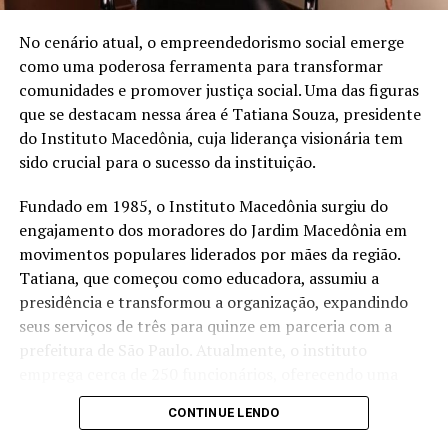
redução de 16% na captação de água de poço na loja de
São José dos Pinhais (PR) após a implantação de um
No cenário atual, o empreendedorismo social emerge
sistema de reuso na oficina. A iniciativa utiliza uma
como uma poderosa ferramenta para transformar
estação própria de tratamento de efluentes para tratar
comunidades e promover justiça social. Uma das figuras
a água utilizada nos processos operacionais e reutilizá-la
que se destacam nessa área é Tatiana Souza, presidente
na lavagem de veículos, reduzindo o consumo de
do Instituto Macedônia, cuja liderança visionária tem
recursos naturais.
sido crucial para o sucesso da instituição.
“Quando falamos em sustentabilidade, precisamos falar
Fundado em 1985, o Instituto Macedônia surgiu do
sobre ações práticas e resultados concretos. O reuso da
engajamento dos moradores do Jardim Macedônia em
água mostra que é possível unir eficiência operacional,
movimentos populares liderados por mães da região.
preservação ambiental e responsabilidade com as
Tatiana, que começou como educadora, assumiu a
comunidades onde estamos inseridos. Nosso cuidado
presidência e transformou a organização, expandindo
também envolve os uniformes das oficinas, desde
seus serviços de três para quinze em parceria com a
2006, eles são enviados para uma lavanderia industrial
prefeitura de São Paulo. Atualmente, o instituto
com tratamento específico para resíduos da atividade
emprega cerca de 250 funcionários, oferecendo uma
mecânica”, destaca Anderson Acassio Martins,
ampla gama de serviços que atendem crianças,
CONTINUE LENDO
coordenador Administrativo da Savana.
mulheres, idosos e promovem o empreendedorismo e a
sustentabilidade ambiental.