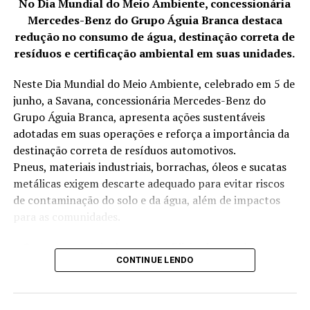
No Dia Mundial do Meio Ambiente, concessionária
Mercedes-Benz do Grupo Águia Branca destaca
redução no consumo de água, destinação correta de
resíduos e certificação ambiental em suas unidades.
Neste Dia Mundial do Meio Ambiente, celebrado em 5 de
junho, a Savana, concessionária Mercedes-Benz do
Grupo Águia Branca, apresenta ações sustentáveis
adotadas em suas operações e reforça a importância da
destinação correta de resíduos automotivos.
Pneus, materiais industriais, borrachas, óleos e sucatas
metálicas exigem descarte adequado para evitar riscos
de contaminação do solo e da água, além de impactos
para as comunidades.
A Savana, por meio das suas 14 filiais, desenvolve
CONTINUE LENDO
anualmente iniciativas voltadas à redução no consumo
de água, destinação correta de resíduos, eficiência
energética e projetos sociais. As práticas adotadas