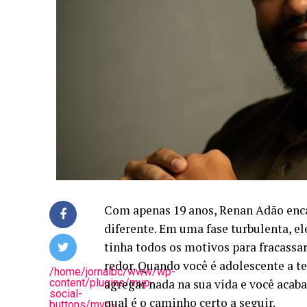
Com apenas 19 anos, Renan Adão enc
diferente. Em uma fase turbulenta, e
tinha todos os motivos para fracassa
redor. Quando você é adolescente a t
/home/jornalbc/www/wp-
content/plugins/mvp-
agregar nada na sua vida e você acab
social-
qual é o caminho certo a seguir.
buttons/mvp-