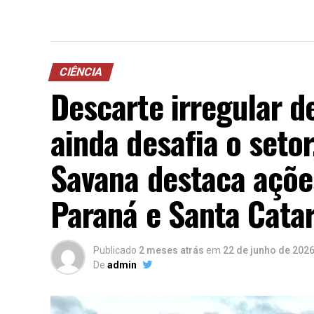
CIÊNCIA
Descarte irregular d
ainda desafia o seto
Savana destaca açõe
Paraná e Santa Catar
Publicado
2 meses atrás
em
22 de junho de 202
De
admin