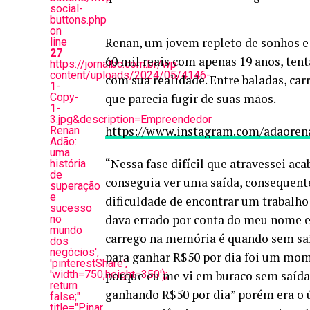
social-
buttons.php
on
Renan, um jovem repleto de sonhos e
line
27
60 mil reais com apenas 19 anos, ten
https://jornalbc.com.br/wp-
content/uploads/2024/05/4146-
com sua realidade. Entre baladas, ca
1-
Copy-
que parecia fugir de suas mãos.
1-
3.jpg&description=Empreendedor
https://www.instagram.com/adaoren
Renan
Adão:
uma
“Nessa fase difícil que atravessei a
história
de
conseguia ver uma saída, consequen
superação
e
dificuldade de encontrar um trabalho
sucesso
dava errado por conta do meu nome e
no
mundo
carrego na memória é quando sem sa
dos
negócios',
para ganhar R$50 por dia foi um momen
'pinterestShare',
'width=750,height=350');
porque eu me vi em buraco sem saída 
return
ganhando R$50 por dia” porém era o ú
false;"
title="Pinar