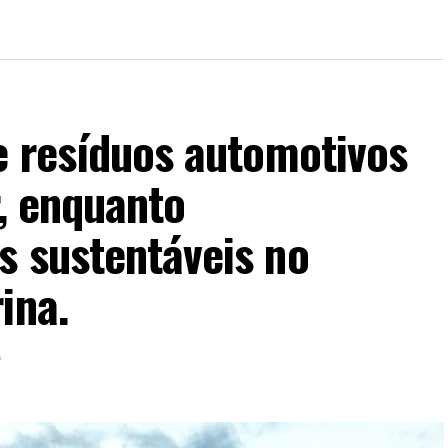
e resíduos automotivos
r, enquanto
s sustentáveis no
ina.
6