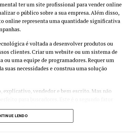
ental ter um site profissional para vender online
alizar o público sobre a sua empresa. Além disso,
to online representa uma quantidade significativa
ampanhas.
ecnológica é voltada a desenvolver produtos ou
ssos clientes. Criar um website ou um sistema de
ia ou uma equipe de programadores. Requer um
da suas necessidades e construa uma solução
 explicativo, vendedor e bem escrito. Mas não
rfeito para buscadores. Este é o segundo fator
presa no Google.
NTINUE LENDO
ólida para humanos e para a máquina, seguindo
e e trazer bons resultados orgânicos.