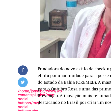
Fundadora do novo estilo de check-up
eleita por unanimidade para a posse
do Estado da Bahia (CREMEB). A masto
para o Outubro Rosa e uma das primei
/home/jornalbc/www/wp-
content/plugins/mvp-
Prevenção. A inovação mais renomada 
social-
destacando no Brasil por criar um no
buttons/mvp-
social-
buttons.php