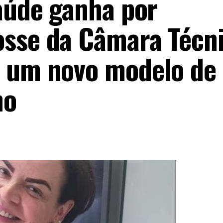
saúde ganha por
osse da Câmara Técn
r um novo modelo de
no