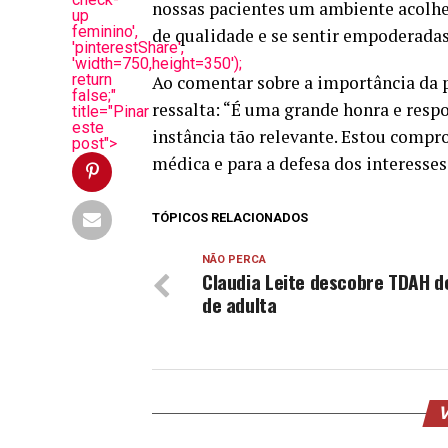
nossas pacientes um ambiente acolhe
up
feminino',
de qualidade e se sentir empoderadas 
'pinterestShare',
'width=750,height=350');
return
Ao comentar sobre a importância da
false;"
ressalta: “É uma grande honra e res
title="Pinar
este
instância tão relevante. Estou comp
post">
médica e para a defesa dos interesse
TÓPICOS RELACIONADOS
NÃO PERCA
Claudia Leite descobre TDAH d
de adulta
V