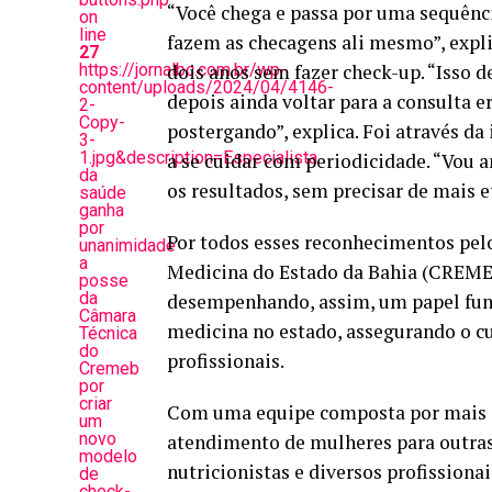
“Você chega e passa por uma sequênc
on
line
fazem as checagens ali mesmo”, explic
27
https://jornalbc.com.br/wp-
dois anos sem fazer check-up. “Isso de
content/uploads/2024/04/4146-
depois ainda voltar para a consulta 
2-
Copy-
postergando”, explica. Foi através d
3-
1.jpg&description=Especialista
a se cuidar com periodicidade. “Vou 
da
os resultados, sem precisar de mais e
saúde
ganha
por
Por todos esses reconhecimentos pelo
unanimidade
a
Medicina do Estado da Bahia (CREME
posse
da
desempenhando, assim, um papel fund
Câmara
medicina no estado, assegurando o c
Técnica
do
profissionais.
Cremeb
por
criar
Com uma equipe composta por mais de
um
novo
atendimento de mulheres para outras 
modelo
nutricionistas e diversos profissiona
de
check-