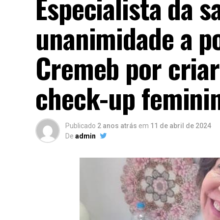
Especialista da 
unanimidade a p
Cremeb por cria
check-up femini
Publicado
2 anos atrás
em
11 de abril de 2024
De
admin