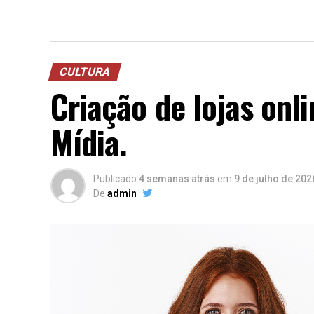
CULTURA
Criação de lojas onl
Mídia.
Publicado
4 semanas atrás
em
9 de julho de 202
De
admin