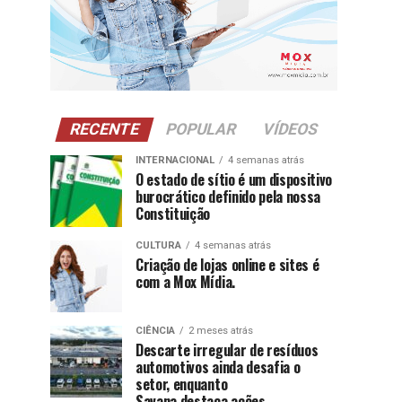
RECENTE
POPULAR
VÍDEOS
INTERNACIONAL
4 semanas atrás
O estado de sítio é um dispositivo
burocrático definido pela nossa
Constituição
CULTURA
4 semanas atrás
Criação de lojas online e sites é
com a Mox Mídia.
CIÊNCIA
2 meses atrás
Descarte irregular de resíduos
automotivos ainda desafia o
setor, enquanto
Savana destaca ações