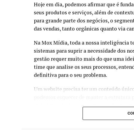
Hoje em dia, podemos afirmar que é fundam
seus produtos e serviços, além de contextu
para grande parte dos negócios, o segmen
das vendas, tanto orgânicas quanto via c
Na Mox Mídia, toda a nossa inteligência t
sistemas para suprir a necessidade dos no
gestão requer muito mais do que uma ide
time que analise os seus processos, enten
definitiva para o seu problema.
Um website precisa ter um conteúdo único,
podemos esquecer de manter a estrutura pe
mais importante para o sucesso da sua em
CO
Nossa preocupação é construir uma base s
uma semântica ideal para indexar o seu sit