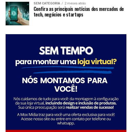
dessas organizações não apenas promovem mudanças
SEM CATEGORIA
2 meses atrás
significativas em suas comunidades, mas também
Confira as principais notícias dos mercados de
tech, negócios e startups
inspiram futuras gerações a seguir seus passos,
mostrando que é possível transformar a sociedade
através da dedicação e liderança.
Tatiana Souza destaca a importância da liderança
Sobre a Savana
feminina no setor social: “Acredito que quando as
A Savana integra o Grupo Águia Branca e é especializada
mulheres assumem a liderança, trazem consigo uma
na comercialização de caminhões e veículos comerciais
perspectiva única e essencial que promove a inclusão e o
da Mercedes-Benz. Com forte presença nos setores de
desenvolvimento sustentável. Meu objetivo é continuar
transporte e logística, oferece um portfólio completo
inspirando e capacitando outras mulheres a seguirem
de veículos, peças e serviços de oficina. Além disso,
esse caminho, transformando ainda mais vidas e
disponibiliza soluções em pneus e recapagem,
comunidades.”
garantindo performance e eficiência para os clientes do
segmento de transporte de cargas.
Essa trajetória exemplifica como o ativismo e o
empreendedorismo social podem convergir para criar
uma carreira gratificante e de grande impacto social.
FONTE: A Savana integra o Grupo Águia Branca
Sobre o Instituto Macedônia