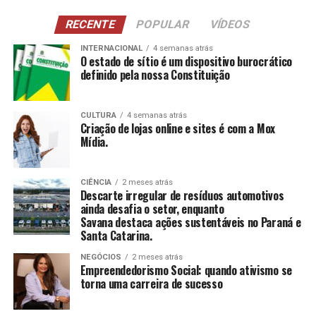
NCI
: Atividades para pessoas com 60 anos ou
RECENTE
POPULAR
VÍDEOS
mais, estimulando a construção e reconstrução de
suas histórias e vivências.
INTERNACIONAL
4 semanas atrás
O estado de sítio é um dispositivo burocrático
definido pela nossa Constituição
CCAS
: Ambiente de convivência para crianças e
adolescentes, abrangendo desde jogos até cultura
e esportes.
CULTURA
4 semanas atrás
Criação de lojas online e sites é com a Mox
SAICA
: Trabalho de cuidado, orientação e proteção
Mídia.
integral a crianças e adolescentes em situação de
risco.
CIÊNCIA
2 meses atrás
CEIS
: Garantia de um ambiente seguro e desafiador
Descarte irregular de resíduos automotivos
para o desenvolvimento infantil.
ainda desafia o setor, enquanto
Savana destaca ações sustentáveis no Paraná e
Santa Catarina.
Conclusão
NEGÓCIOS
2 meses atrás
O empreendedorismo social, impulsionado por líderes
Empreendedorismo Social: quando ativismo se
torna uma carreira de sucesso
como Tatiana Souza, demonstra que ativismo pode, sim,
ser uma carreira de sucesso. As mulheres no comando