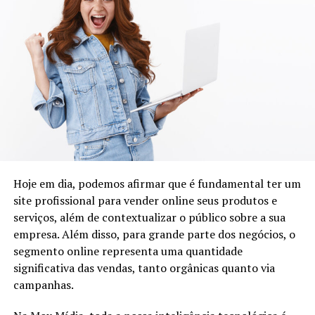
Hoje em dia, podemos afirmar que é fundamental ter um
site profissional para vender online seus produtos e
serviços, além de contextualizar o público sobre a sua
empresa. Além disso, para grande parte dos negócios, o
Determinada a transformar sua própria dor em
segmento online representa uma quantidade
propósito, Juliana abandonou uma carreira de 25 anos
significativa das vendas, tanto orgânicas quanto via
dentro de um salão de beleza e passou 14 anos como
campanhas.
cabeleireira para se dedicar ao cuidado das vidas