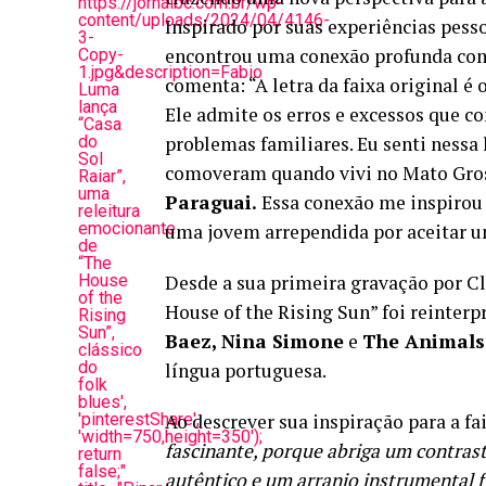
https://jornalbc.com.br/wp-
content/uploads/2024/04/4146-
Inspirado por suas experiências pess
3-
encontrou uma conexão profunda com a
Copy-
1.jpg&description=Fabio
comenta: “A letra da faixa original 
Luma
lança
Ele admite os erros e excessos que c
“Casa
do
problemas familiares. Eu senti nessa
Sol
comoveram quando vivi no Mato Gross
Raiar”,
uma
Paraguai.
Essa conexão me inspirou a
releitura
emocionante
uma jovem arrependida por aceitar u
de
“The
House
Desde a sua primeira gravação por C
of the
House of the Rising Sun” foi reinterp
Rising
Sun”,
Baez, Nina Simone
e
The Animals
clássico
do
língua portuguesa.
folk
blues',
'pinterestShare',
Ao descrever sua inspiração para a fa
'width=750,height=350');
fascinante, porque abriga um contrast
return
false;"
autêntico e um arranjo instrumental f