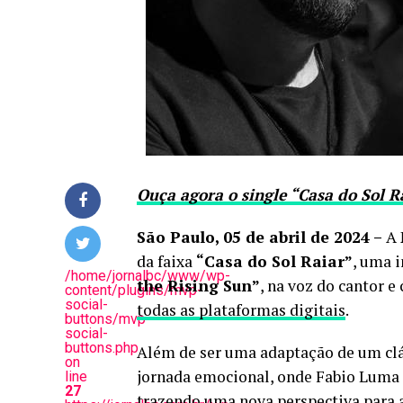
Ouça agora o single “Casa do Sol R
São Paulo, 05 de abril de 2024 –
A
da faixa
“Casa do Sol Raiar”
, uma 
/home/jornalbc/www/wp-
the Rising Sun”
, na voz do cantor 
content/plugins/mvp-
social-
todas as plataformas digitais
.
buttons/mvp-
social-
buttons.php
Além de ser uma adaptação de um clá
on
jornada emocional, onde Fabio Luma
line
27
trazendo uma nova perspectiva para 