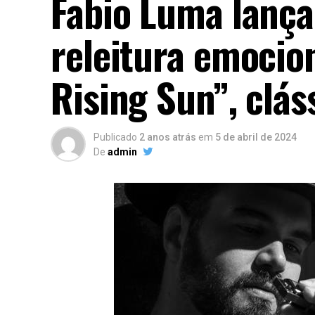
Fabio Luma lança
releitura emocio
Rising Sun”, clás
Publicado
2 anos atrás
em
5 de abril de 2024
De
admin