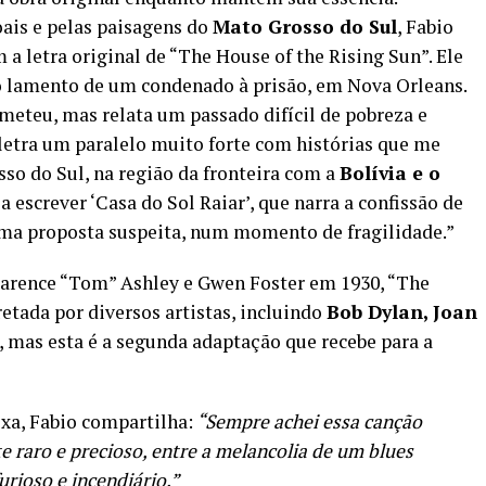
oais e pelas paisagens do
Mato Grosso do Sul
, Fabio
 letra original de “The House of the Rising Sun”. Ele
é o lamento de um condenado à prisão, em Nova Orleans.
ometeu, mas relata um passado difícil de pobreza e
 letra um paralelo muito forte com histórias que me
o do Sul, na região da fronteira com a
Bolívia e o
 escrever ‘Casa do Sol Raiar’, que narra a confissão de
ma proposta suspeita, num momento de fragilidade.”
larence “Tom” Ashley e Gwen Foster em 1930, “The
retada por diversos artistas, incluindo
Bob Dylan, Joan
, mas esta é a segunda adaptação que recebe para a
ixa, Fabio compartilha:
“Sempre achei essa canção
e raro e precioso, entre a melancolia de um blues
urioso e incendiário.”