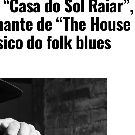
 “Casa do Sol Raiar”
nante de “The House 
sico do folk blues