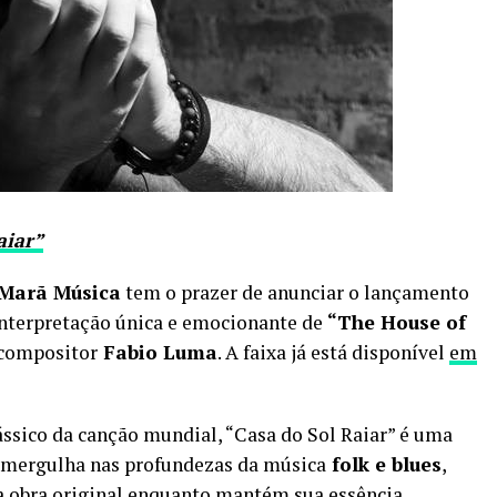
aiar”
Marã Música
tem o prazer de anunciar o lançamento
interpretação única e emocionante de
“The House of
e compositor
Fabio Luma
. A faixa já está disponível
em
ssico da canção mundial, “Casa do Sol Raiar” é uma
 mergulha nas profundezas da música
folk e blues
,
a obra original enquanto mantém sua essência.