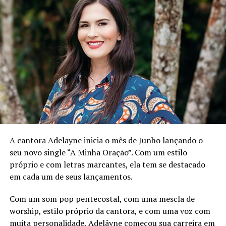
A Temática de “Adeus Mundo Cruel”:
A música
explora os extremos que uma pessoa pode chegar
quando enfrenta o rompimento de um relacionamento.
Com uma letra envolvente, o refrão expressa a
intensidade dos sentimentos: “Amor Volta, Amor Volta!
A cantora Adelãyne inicia o mês de Junho lançando o
Se não eu vou beber leite com manga, eu vou chupar
seu novo single “A Minha Oração”. Com um estilo
Mentos com Coca-Cola, cometo uma loucura se você
próprio e com letras marcantes, ela tem se destacado
não volta!” A temática ressoa com quem já vivenciou as
em cada um de seus lançamentos.
complexidades emocionais de uma separação.
Com um som pop pentecostal, com uma mescla de
Disponibilidade em Todas as Plataformas Digitais:
worship, estilo próprio da cantora, e com uma voz com
Para a conveniência dos fãs, “Adeus Mundo Cruel” está
muita personalidade, Adelãyne começou sua carreira em
disponível em todas as plataformas digitais. A parceria