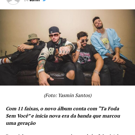
De
admin
https://onerpm.link/aminhaoracao
TÓPICOS RELACIONADOS
A SEGUIR
Jovem MK lança “Esse Din Aqui” com BTrem
NÃO PERCA
Cantor Lucas Matos confirma shows no Carnaval de
Salvador
(Foto: Yasmin Santos)
Com 11 faixas, o novo álbum conta com “Ta Foda
Sem Você” e inicia nova era da banda que marcou
uma geração