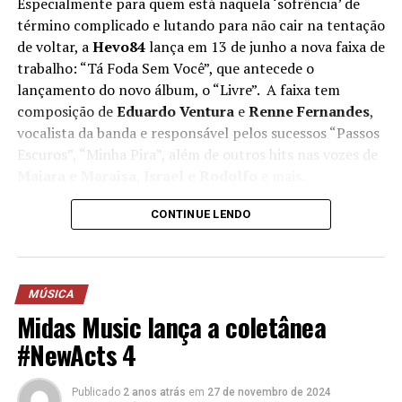
Especialmente para quem está naquela ‘sofrência’ de
término complicado e lutando para não cair na tentação
de voltar, a
Hevo84
lança em 13 de junho a nova faixa de
trabalho: “Tá Foda Sem Você”, que antecede o
lançamento do novo álbum, o “Livre”. A faixa tem
composição de
Eduardo Ventura
e
Renne Fernandes
,
vocalista da banda e responsável pelos sucessos “Passos
Escuros”, “Minha Pira”, além de outros hits nas vozes de
Maiara e Maraisa
,
Israel e Rodolfo
e mais.
Entrando com tudo na nova era, o novo álbum de um
CONTINUE LENDO
dos maiores nomes do Emo e pop/rock nacional já conta
com alguns lançamentos, como o single homônimo que
teve um clipe gravado ao vivo na Jai Club. Além disto, o
MÚSICA
novo trabalho da Hevo84 atravessa as histórias de amor
Midas Music lança a coletânea
moderno e coloca em foco em dilemas que todo jovem
passa. A nova música de trabalho fala exatamente sobre
#NewActs 4
a luta pós-término, em especial, se for um
relacionamento abusivo.
Publicado
2 anos atrás
em
27 de novembro de 2024