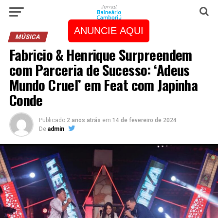
ANUNCIE AQUI
MÚSICA
Fabricio & Henrique Surpreendem
com Parceria de Sucesso: ‘Adeus
Mundo Cruel’ em Feat com Japinha
Conde
Publicado
2 anos atrás
em
14 de fevereiro de 2024
De
admin