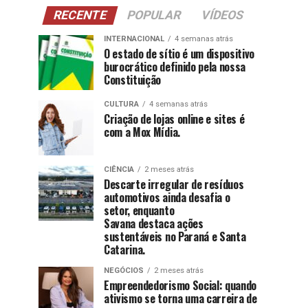
RECENTE
POPULAR
VÍDEOS
INTERNACIONAL
4 semanas atrás
O estado de sítio é um dispositivo
burocrático definido pela nossa
Constituição
CULTURA
4 semanas atrás
Criação de lojas online e sites é
com a Mox Mídia.
CIÊNCIA
2 meses atrás
Descarte irregular de resíduos
automotivos ainda desafia o
setor, enquanto
Savana destaca ações
sustentáveis no Paraná e Santa
Catarina.
NEGÓCIOS
2 meses atrás
Empreendedorismo Social: quando
ativismo se torna uma carreira de