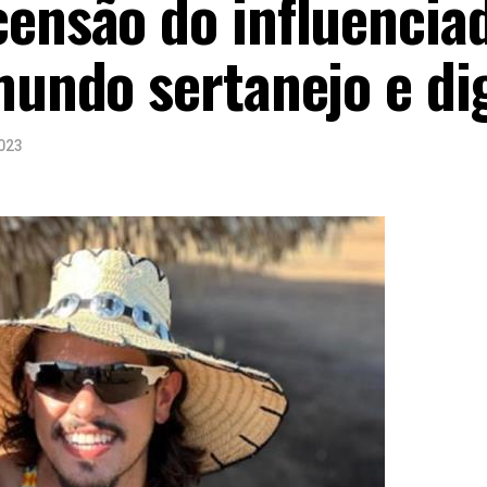
censão do influencia
mundo sertanejo e dig
023