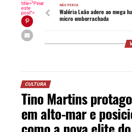
title="Pinar
NÃO PERCA
este
Waléria Leão adere ao mega ha
post">
micro emborrachada
V
CULTURA
Tino Martins protago
em alto-mar e posici
como a nova elite d