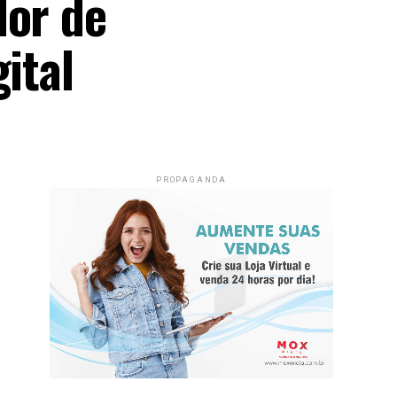
dor de
ital
PROPAGANDA