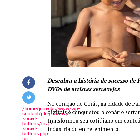
Descubra a história de sucesso de 
DVDs de artistas sertanejos
No coração de Goiás, na cidade de Fa
/home/jornalbc/www/wp-
digitais e conquistou o cenário serta
content/plugins/mvp-
social-
transformou seu cotidiano em conteú
buttons/mvp-
indústria do entretenimento.
social-
buttons.php
on