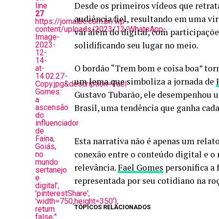
Desde os primeiros vídeos que retra
line
27
audiência fiel, resultando em uma vir
https://jornalbc.com.br/wp-
content/uploads/2023/12/WhatsApp-
vai além do digital, com participaç
Image-
solidificando seu lugar no meio.
2023-
12-
14-
O bordão “Trem bom e coisa boa” to
at-
14.02.27-
um lema que simboliza a jornada de
Copy.jpg&description=Fael
Gomes:
Gustavo Tubarão, ele desempenhou um
a
Brasil, uma tendência que ganha cada
ascensão
do
influenciador
de
Faina,
Esta narrativa não é apenas um relat
Goiás,
conexão entre o conteúdo digital e o
no
mundo
relevância.
Fael Gomes
personifica a 
sertanejo
e
representada por seu cotidiano na roç
digital',
'pinterestShare',
'width=750,height=350');
TÓPICOS RELACIONADOS
return
false;"