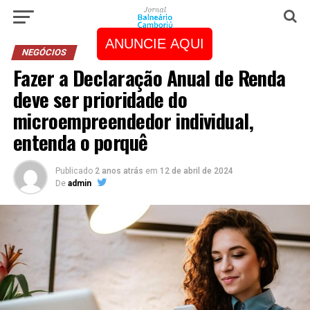
ANUNCIE AQUI
NEGÓCIOS
Fazer a Declaração Anual de Renda
deve ser prioridade do
microempreendedor individual,
entenda o porquê
Publicado
2 anos atrás
em
12 de abril de 2024
De
admin