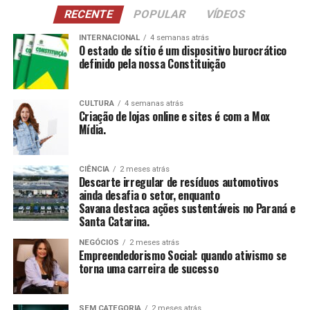
NCI
: Atividades para pessoas com 60 anos ou
RECENTE
POPULAR
VÍDEOS
mais, estimulando a construção e reconstrução de
suas histórias e vivências.
INTERNACIONAL
4 semanas atrás
O estado de sítio é um dispositivo burocrático
definido pela nossa Constituição
CCAS
: Ambiente de convivência para crianças e
adolescentes, abrangendo desde jogos até cultura
e esportes.
CULTURA
4 semanas atrás
Criação de lojas online e sites é com a Mox
SAICA
: Trabalho de cuidado, orientação e proteção
Mídia.
integral a crianças e adolescentes em situação de
risco.
CIÊNCIA
2 meses atrás
CEIS
: Garantia de um ambiente seguro e desafiador
Descarte irregular de resíduos automotivos
para o desenvolvimento infantil.
ainda desafia o setor, enquanto
Savana destaca ações sustentáveis no Paraná e
Santa Catarina.
Conclusão
NEGÓCIOS
2 meses atrás
O empreendedorismo social, impulsionado por líderes
Empreendedorismo Social: quando ativismo se
torna uma carreira de sucesso
como Tatiana Souza, demonstra que ativismo pode, sim,
ser uma carreira de sucesso. As mulheres no comando
dessas organizações não apenas promovem mudanças
SEM CATEGORIA
2 meses atrás