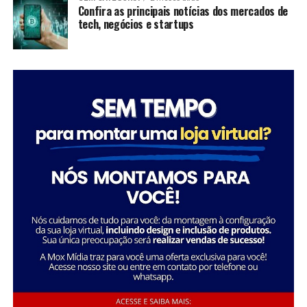
significativas em suas comunidades, mas também
Confira as principais notícias dos mercados de
tech, negócios e startups
inspiram futuras gerações a seguir seus passos,
mostrando que é possível transformar a sociedade
através da dedicação e liderança.
Tatiana Souza destaca a importância da liderança
Sobre a Savana
feminina no setor social: “Acredito que quando as
A Savana integra o Grupo Águia Branca e é especializada
mulheres assumem a liderança, trazem consigo uma
na comercialização de caminhões e veículos comerciais
perspectiva única e essencial que promove a inclusão e o
da Mercedes-Benz. Com forte presença nos setores de
desenvolvimento sustentável. Meu objetivo é continuar
transporte e logística, oferece um portfólio completo
inspirando e capacitando outras mulheres a seguirem
de veículos, peças e serviços de oficina. Além disso,
esse caminho, transformando ainda mais vidas e
disponibiliza soluções em pneus e recapagem,
comunidades.”
garantindo performance e eficiência para os clientes do
segmento de transporte de cargas.
Essa trajetória exemplifica como o ativismo e o
empreendedorismo social podem convergir para criar
uma carreira gratificante e de grande impacto social.
FONTE: A Savana integra o Grupo Águia Branca
Sobre o Instituto Macedônia