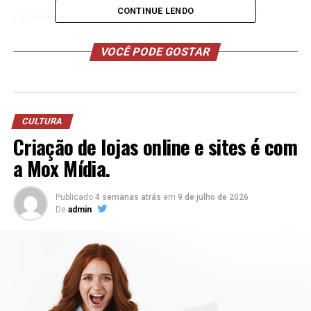
CONTINUE LENDO
Aproveitando a estrutura de sua empresa de
treinamentos pré-existente, seu contador cuidou da
mudança de nome e ampliou o escopo para incluir
VOCÊ PODE GOSTAR
produtos e serviços.
CULTURA
Criação de lojas online e sites é com
a Mox Mídia.
Publicado
4 semanas atrás
em
9 de julho de 2026
De
admin