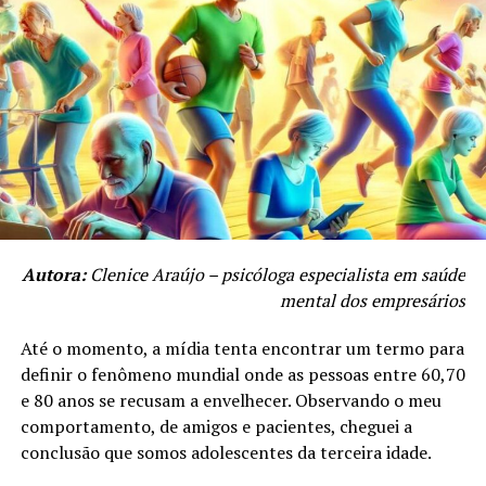
especialização em Direito das Pessoas com TEA
Site:https://moxmidia.com.br/
E-mail: moxmidia@moxmidia.com.br
NÃO PERCA
A Importância do Endocrinologista para uma Gestação
Telefone/ Whatsapp:
(41) 9 9735-5599
Saudável
Autora:
Clenice Araújo – psicóloga especialista em saúde
mental dos empresários
Até o momento, a mídia tenta encontrar um termo para
definir o fenômeno mundial onde as pessoas entre 60,70
e 80 anos se recusam a envelhecer. Observando o meu
comportamento, de amigos e pacientes, cheguei a
conclusão que somos adolescentes da terceira idade.