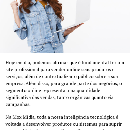
Sua empresa, Fiki Bem, adotou uma abordagem prática e
envolvente, entregando incríveis 500 amostras grátis de
seus produtos. Imagine a emoção de receber esse
presente valioso, uma amostra generosa do
Hoje em dia, podemos afirmar que é fundamental ter um
compromisso da Fiki Bem em melhorar a saúde e o bem-
site profissional para vender online seus produtos e
estar de seus clientes. Mas Alíni não para por aí – ações
serviços, além de contextualizar o público sobre a sua
presenciais emocionantes complementam sua oferta,
empresa. Além disso, para grande parte dos negócios, o
criando uma conexão pessoal e duradoura com seu
segmento online representa uma quantidade
público.
significativa das vendas, tanto orgânicas quanto via
Acesse :
https://www.fikibem.com.br
campanhas.
Na Mox Mídia, toda a nossa inteligência tecnológica é
voltada a desenvolver produtos ou sistemas para suprir