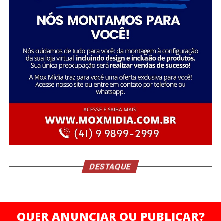
Durante o encontro, um dos pilares centrais foi a
ruptura com padrões limitantes — um convite direto à
elite empreendedora para abandonar crenças obsoletas,
assumir o protagonismo absoluto da própria trajetória e
operar em um novo nível de consciência e resultados.
A filosofia do V8 Club se ancora na potência simbólica
do motor V8: precisão, força, consistência e máxima
performance. Uma analogia direta ao empresário
DESTAQUE
moderno que entende que sua mente, seu corpo e seu
negócio precisam operar em sintonia e alto rendimento.
QUER ANUNCIAR OU PUBLICAR?