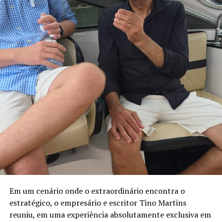
Entre os principais resultados da concessionária está a
redução de 16% na captação de água de poço na loja de
São José dos Pinhais (PR) após a implantação de um
sistema de reuso na oficina. A iniciativa utiliza uma
estação própria de tratamento de efluentes para tratar
a água utilizada nos processos operacionais e reutilizá-la
na lavagem de veículos, reduzindo o consumo de
recursos naturais.
“Quando falamos em sustentabilidade, precisamos falar
sobre ações práticas e resultados concretos. O reuso da
água mostra que é possível unir eficiência operacional,
preservação ambiental e responsabilidade com as
comunidades onde estamos inseridos. Nosso cuidado
também envolve os uniformes das oficinas, desde
2006, eles são enviados para uma lavanderia industrial
Em um cenário onde o extraordinário encontra o
com tratamento específico para resíduos da atividade
estratégico, o empresário e escritor Tino Martins
mecânica”, destaca Anderson Acassio Martins,
reuniu, em uma experiência absolutamente exclusiva em
coordenador Administrativo da Savana.