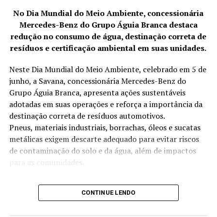
No Dia Mundial do Meio Ambiente, concessionária
Mercedes-Benz do Grupo Águia Branca destaca
redução no consumo de água, destinação correta de
resíduos e certificação ambiental em suas unidades.
Neste Dia Mundial do Meio Ambiente, celebrado em 5 de
junho, a Savana, concessionária Mercedes-Benz do
Grupo Águia Branca, apresenta ações sustentáveis
adotadas em suas operações e reforça a importância da
destinação correta de resíduos automotivos.
Pneus, materiais industriais, borrachas, óleos e sucatas
metálicas exigem descarte adequado para evitar riscos
de contaminação do solo e da água, além de impactos
para as comunidades.
A Savana, por meio das suas 14 filiais, desenvolve
CONTINUE LENDO
anualmente iniciativas voltadas à redução no consumo
de água, destinação correta de resíduos, eficiência