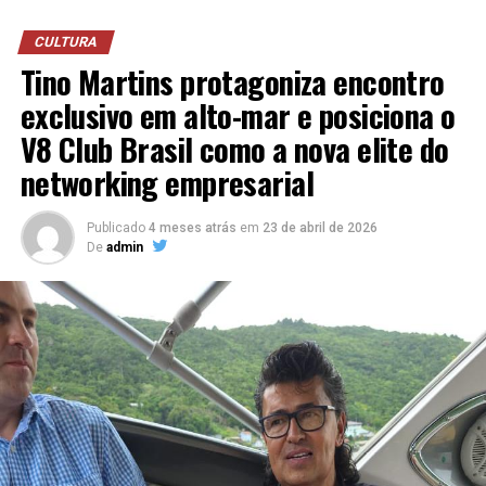
energética e projetos sociais. As práticas adotadas
contribuíram, inclusive, para a conquista da certificação
CULTURA
ISO 14001, norma internacional de gestão ambiental
Tino Martins protagoniza encontro
conquistada pela empresa desde 2023.
exclusivo em alto-mar e posiciona o
V8 Club Brasil como a nova elite do
networking empresarial
Publicado
4 meses atrás
em
23 de abril de 2026
De
admin