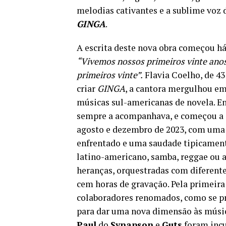
melodias cativantes e a sublime voz 
GINGA
.
A escrita deste nova obra começou há 
“Vivemos nossos primeiros vinte anos
primeiros vinte”.
Flavia Coelho, de 43
criar
GINGA
, a cantora mergulhou em
músicas sul-americanas de novela. En
sempre a acompanhava, e começou a e
agosto e dezembro de 2023, com uma u
enfrentado e uma saudade tipicament
latino-americano, samba, reggae ou
heranças, orquestradas com diferente
cem horas de gravação. Pela primeira
colaboradores renomados, como se pre
para dar uma nova dimensão às músic
Paul
do
Synapson
e
Guts
foram incu