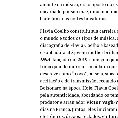
amante da música, era o oposto do es
encarnado por sua mãe, uma maquiador
baile funk nas noites brasileiras.
Flavia Coelho construiu sua carreira
o mundo e todos os tipos de música, d
discografia de Flavia Coelho é basea
e sonhadora até jovem mulher brilhan
DNA
, lançado em 2019, começou quan
tinha quando morreu. Um álbum que 
descreve como “o ovo”, ou seja, suas
aceitação e da transmissão, ecoando 
Bolsonaro na época. Hoje, Flavia Coe
pela autenticidade, abordando os tema
produtor e arranjador
Victor Vagh
dias na França. Juntos, eles iniciar
eletrônicos, órgãos, teclados, guitar