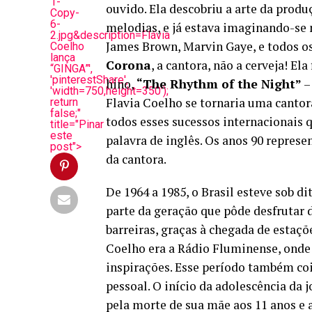
1-
ouvido. Ela descobriu a arte da produ
Copy-
6-
melodias, e já estava imaginando-se 
2.jpg&description=Flávia
James Brown, Marvin Gaye, e todos os
Coelho
lança
Corona
, a cantora, não a cerveja! E
“GINGA”',
'pinterestShare',
hino,
“The Rhythm of the Night”
–
'width=750,height=350');
Flavia Coelho se tornaria uma cantora
return
false;"
todos esses sucessos internacionais 
title="Pinar
este
palavra de inglês. Os anos 90 repres
post">
da cantora.
De 1964 a 1985, o Brasil esteve sob di
parte da geração que pôde desfrutar 
barreiras, graças à chegada de estaçõe
Coelho era a Rádio Fluminense, onde 
inspirações. Esse período também coi
pessoal. O início da adolescência da
pela morte de sua mãe aos 11 anos e a