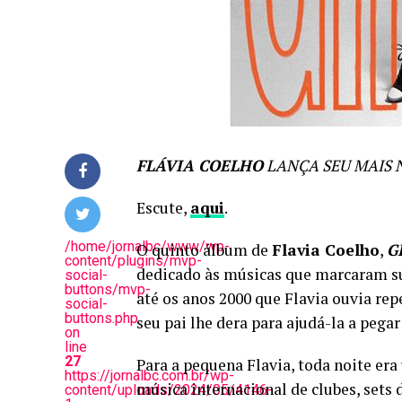
FLÁVIA COELHO
LANÇA SEU MAIS 
Escute,
aqui
.
/home/jornalbc/www/wp-
O quinto álbum de
Flavia Coelho
,
G
content/plugins/mvp-
dedicado às músicas que marcaram su
social-
buttons/mvp-
até os anos 2000 que Flavia ouvia re
social-
buttons.php
seu pai lhe dera para ajudá-la a pegar
on
line
27
Para a pequena Flavia, toda noite era
https://jornalbc.com.br/wp-
música internacional de clubes, sets
content/uploads/2024/05/4146-