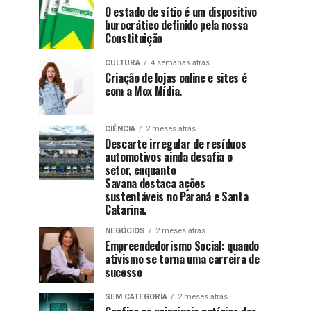
O estado de sítio é um dispositivo
burocrático definido pela nossa
Constituição
CULTURA
4 semanas atrás
Criação de lojas online e sites é
com a Mox Mídia.
CIÊNCIA
2 meses atrás
Descarte irregular de resíduos
automotivos ainda desafia o
setor, enquanto
Savana destaca ações
sustentáveis no Paraná e Santa
Catarina.
NEGÓCIOS
2 meses atrás
Empreendedorismo Social: quando
ativismo se torna uma carreira de
sucesso
SEM CATEGORIA
2 meses atrás