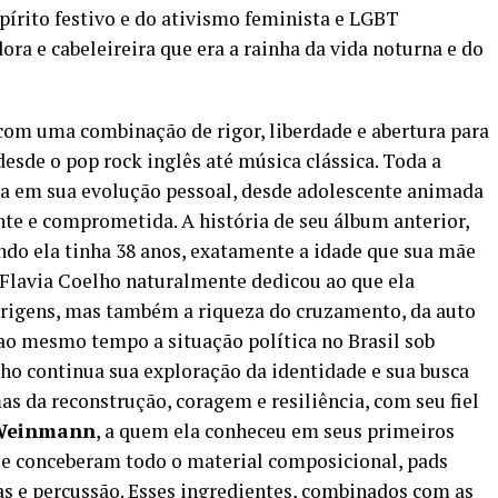
pírito festivo e do ativismo feminista e LGBT
a e cabeleireira que era a rainha da vida noturna e do
 com uma combinação de rigor, liberdade e abertura para
esde o pop rock inglês até música clássica. Toda a
da em sua evolução pessoal, desde adolescente animada
te e comprometida. A história de seu álbum anterior,
do ela tinha 38 anos, exatamente a idade que sua mãe
Flavia Coelho naturalmente dedicou ao que ela
 origens, mas também a riqueza do cruzamento, da auto
ao mesmo tempo a situação política no Brasil sob
lho continua sua exploração da identidade e sua busca
s da reconstrução, coragem e resiliência, com seu fiel
-Weinmann
, a quem ela conheceu em seus primeiros
am e conceberam todo o material composicional, pads
ras e percussão. Esses ingredientes, combinados com as