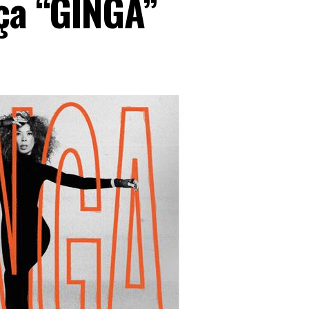
nça “GINGA”