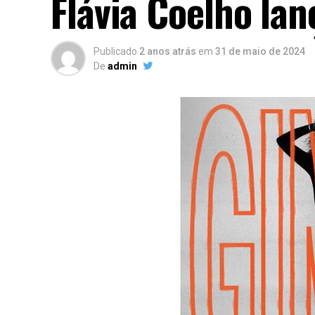
Flávia Coelho la
Publicado
2 anos atrás
em
31 de maio de 2024
De
admin