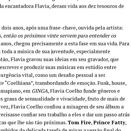
da encantadora Flavia, deram vida aos dez tesouros de
dois anos, após uma frase-chave, ouvida pela artista:
, então os próximos vinte servem para entender os
 anos, chegou precisamente a esta fase em sua vida. Para
 toda a música de sua juventude, especialmente
tão, Flavia gravou suas ideias em seu gravador, que
screver e produzir suas músicas em estúdio entre
rgência vital, como um desafio pessoal a ser
e “Coelhiana”, transbordando de emoção. Funk, house,
 amapiano, em
GINGA
, Flavia Coelho funde gêneros e
s graus de sensualidade e vivacidade, fruto de mais de
 vez, Flavia Coelho confiou a mixagem de seu álbum a
cisasse confiar seu trabalho a eles e dar um passo atrás
as que lhe são tão próximas.
Tom Fire
,
Prince Fatty
,
mbidos da delicada tarefa de mixar a versão final do