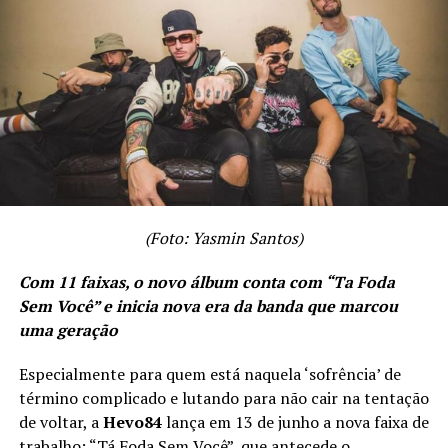
When you came into my life
There was nothing real
But you made me fall in grace
By the way you made me feel
Now I don’t know for sure
Where this love will lead us to
(Foto: Yasmin Santos)
I don’t wanna fight no more
Com 11 faixas, o novo álbum conta com “Ta Foda
Sem Você” e inicia nova era da banda que marcou
Even if you want me to
uma geração
Especialmente para quem está naquela ‘sofrência’ de
término complicado e lutando para não cair na tentação
Oh, it makes me wonder
de voltar, a
Hevo84
lança em 13 de junho a nova faixa de
trabalho: “Tá Foda Sem Você”, que antecede o