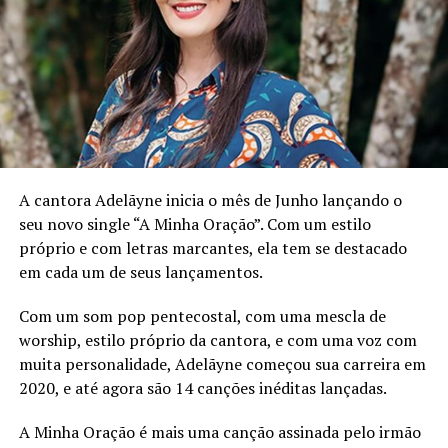
convivência entre os parceiros
“, acrescenta a artista.
A sonoridade de “Say” funde elementos do pop e do
rock, com um refrão marcante e batidas intensas,
reminiscentes das clássicas
rock ballads
dos anos 90 e
2000.
A expectativa para o lançamento é alta, conforme Flávia
Stella compartilha: “
Espero que seja uma música que
A cantora Adelãyne inicia o mês de Junho lançando o
toque muitos corações!
“. A faixa será apresentada
seu novo single “A Minha Oração”. Com um estilo
oficialmente pela primeira vez no
“Um Baita Festival”
próprio e com letras marcantes, ela tem se destacado
neste sábado (11)
, na Fazenda Santa Margarida em
em cada um de seus lançamentos.
Campinas, onde Flávia compartilhará o palco com
nomes como
Capital Inicial, Nando Reis, The Calling,
Com um som pop pentecostal, com uma mescla de
Paralamas do Sucesso e Biquíni
.
worship, estilo próprio da cantora, e com uma voz com
muita personalidade, Adelãyne começou sua carreira em
Flávia Stella, nascida em São Paulo e radicada em
2020, e até agora são 14 canções inéditas lançadas.
Campinas desde a infância, tem sido uma figura
influente no cenário musical regional desde 2006. Sua
A Minha Oração é mais uma canção assinada pelo irmão
carreira inclui experiências marcantes, como a gravação