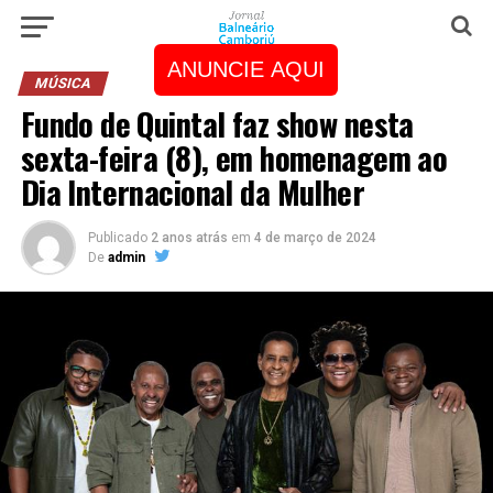
ANUNCIE AQUI
MÚSICA
Fundo de Quintal faz show nesta
sexta-feira (8), em homenagem ao
Dia Internacional da Mulher
Publicado
2 anos atrás
em
4 de março de 2024
De
admin