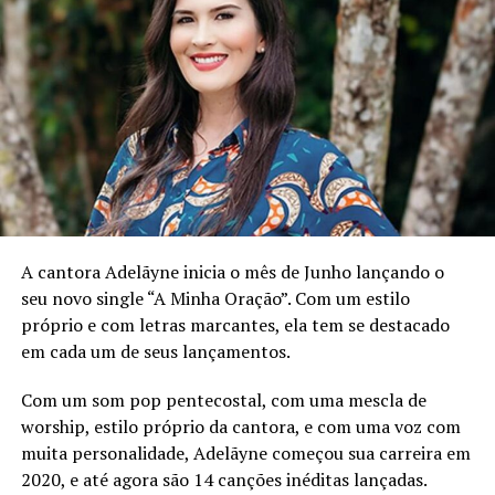
Fundo DE QUINTAL é a melhor tradução da frase:
“Aconselho a você, que seja sambista também”.
Parafraseando Dorival Caymmi, Quem não conhece o
Fundo de Quintal, bom sujeito não é. É ruim da cabeça
ou doente do pé. a verdade é que o Fundo de Quintal é o
grupo de samba brasileira mais antigo em atividade até
os dias de hoje.
Formado no Rio de Janeiro na década de 1970, surgiu a
partir das rodas de samba do bloco carnavalesco Cacique
A cantora Adelãyne inicia o mês de Junho lançando o
de Ramos, agremiação criada por Bira Presidente,
seu novo single “A Minha Oração”. Com um estilo
Ubirany e Serena em 1961. De lá para cá, o Fundo de
próprio e com letras marcantes, ela tem se destacado
Quintal tornou-se uma das maiores referências do
em cada um de seus lançamentos.
gênero, em especial no pagode.
Com um som pop pentecostal, com uma mescla de
Em 2021, o grupo Fundo Quintal completou 45 anos de
worship, estilo próprio da cantora, e com uma voz com
carreira. Além de muitas sambas e histórias que trazem
muita personalidade, Adelãyne começou sua carreira em
na bagagem, para comemorar o aniversário, foi gravado
2020, e até agora são 14 canções inéditas lançadas.
a show de aniversário no Parque de Madureira, no dia 21