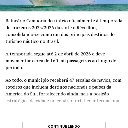
“O V8 não é sobre presença, é sobre transformação. É
sobre acesso, mentalidade e evolução real”, afirma.
Balneário Camboriú deu início oficialmente à temporada
Entre os convidados, destacaram-se empresários como
de cruzeiros 2025/2026 durante o Réveillon,
Ricardo Soares, James Kruel, Daniel Chiesa e Darci
consolidando-se como um dos principais destinos do
Sttrack que vivenciaram um ambiente de trocas
turismo náutico no Brasil.
estratégicas, conexões de alto valor e discussões
profundas sobre expansão de mentalidade e
A temporada segue até 2 de abril de 2026 e deve
posicionamento.
movimentar cerca de 160 mil passageiros ao longo do
período.
Ao todo, o município receberá 47 escalas de navios, com
roteiros que incluem destinos nacionais e países da
América do Sul, fortalecendo ainda mais a posição
estratégica da cidade no cenário turístico internacional.
CONTINUE LENDO