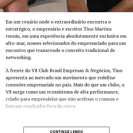
Atualmente dividindo a vida entre Dubai/UAE e Brasil, e
Em um cenário onde o extraordinário encontra o
vivendo o que considera a sua melhor fase, a Gabriela usa
estratégico, o empresário e escritor Tino Martins
a própria história como combustível para outras
reuniu, em uma experiência absolutamente exclusiva em
pessoas e ajuda mulheres a resgatarem sua autoestima e
alto-mar, nomes selecionados do empresariado para um
buscarem uma vida mais saudável e feliz.
encontro que transcende o conceito tradicional de
networking.
Determinada, obstinada, autêntica e com muita fé em
Deus, acredita nas leis da atração e no poder da gratidão.
À frente do V8 Club Brasil Empresas & Negócios, Tino
E é isso que ela mostra nesse e-book, com reflexões e
apresenta ao mercado um movimento que redefine
exercícios para resgate do amor próprio, da
conexões empresariais no país. Mais do que um clube, o
autoconfiança e do propósito de vida.
V8 surge como um ecossistema de alta performance,
criado para empresários que não aceitam o comum e
Que essa história de superação, de uma menina com a
buscam resultados fora da curva.
infância pobre e repleta de desafios na região
metropolitana de Porto Alegre, para uma mulher que
hoje acumula riqueza, milhares de seguidores nas redes
sociais e vive uma vida luxuosa em Dubai, sirva de
CONTINUE LENDO