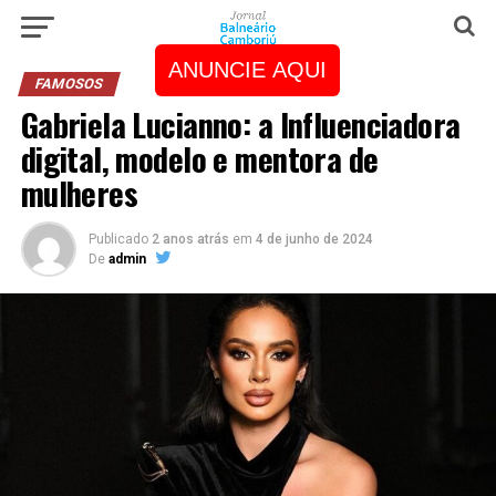
ANUNCIE AQUI
FAMOSOS
Gabriela Lucianno: a Influenciadora
digital, modelo e mentora de
mulheres
Publicado
2 anos atrás
em
4 de junho de 2024
De
admin