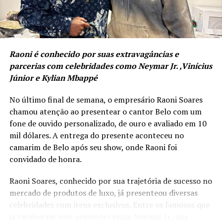
performance. Uma analogia direta ao empresário
“Esta temporada colocará Balneário Camboriú em
moderno que entende que sua mente, seu corpo e seu
um setor de destaque no turismo náutico do Brasil,
negócio precisam operar em sintonia e alto rendimento.
contribuindo diretamente para impulsionar a
economia local. O município se preparou para
Raoni é conhecido por suas extravagâncias e
ampliar o turismo de cruzeiros e oferecer uma
parcerias com celebridades como Neymar Jr. ,Vinícius
experiência turística de altíssima qualidade”,
Júnior e Kylian Mbappé
afirmou o secretário de Turismo, Evandro Neiva.
No último final de semana, o empresário Raoni Soares
chamou atenção ao presentear o cantor Belo com um
fone de ouvido personalizado, de ouro e avaliado em 10
mil dólares. A entrega do presente aconteceu no
camarim de Belo após seu show, onde Raoni foi
convidado de honra.
Raoni Soares, conhecido por sua trajetória de sucesso no
mercado de produtos de luxo, já presenteou diversas
celebridades com itens exclusivos. Entre os famosos que
já receberam seus presentes estão Neymar Jr., sua