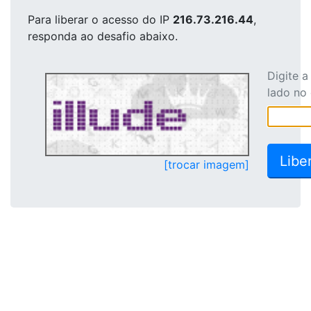
Para liberar o acesso
do IP
216.73.216.44
,
responda ao desafio abaixo.
Digite 
lado no
[trocar imagem]