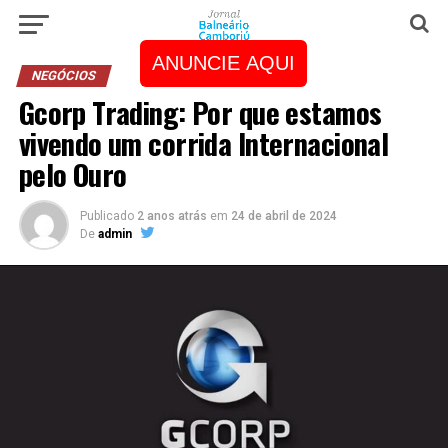
ANUNCIE AQUI
NEGÓCIOS
Gcorp Trading: Por que estamos
vivendo um corrida Internacional
pelo Ouro
Publicado
2 anos atrás
em
24 de abril de 2024
De
admin