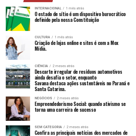
mais, estimulando a construção e reconstrução de
suas histórias e vivências.
INTERNACIONAL
1 mês atrás
O estado de sítio é um dispositivo burocrático
definido pela nossa Constituição
CCAS
: Ambiente de convivência para crianças e
adolescentes, abrangendo desde jogos até cultura
e esportes.
CULTURA
1 mês atrás
Criação de lojas online e sites é com a Mox
SAICA
: Trabalho de cuidado, orientação e proteção
Mídia.
integral a crianças e adolescentes em situação de
risco.
CIÊNCIA
2 meses atrás
CEIS
: Garantia de um ambiente seguro e desafiador
Descarte irregular de resíduos automotivos
para o desenvolvimento infantil.
ainda desafia o setor, enquanto
Savana destaca ações sustentáveis no Paraná e
Santa Catarina.
Conclusão
NEGÓCIOS
2 meses atrás
O empreendedorismo social, impulsionado por líderes
Empreendedorismo Social: quando ativismo se
torna uma carreira de sucesso
como Tatiana Souza, demonstra que ativismo pode, sim,
ser uma carreira de sucesso. As mulheres no comando
dessas organizações não apenas promovem mudanças
SEM CATEGORIA
2 meses atrás
significativas em suas comunidades, mas também
Confira as principais notícias dos mercados de