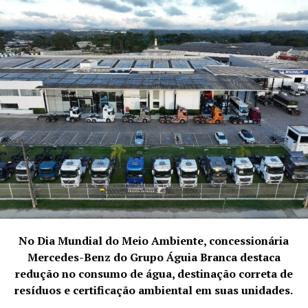
Porém, em tempos de instabilidade econômica
internacional, instabilidade do sistema bancário, alta
volatilidade de moedas internacionais, conflitos armados
e ameaças de guerras; a corrida pelo metal aumenta
muito, gerando assim, um colapso entre a capacidade
produtiva legalizada x demanda, podendo gerar o que
mais encontramos no mercado: A tentativa vendas e
compras não ortodoxas ou de origens duvidosas.
A Gcorp Trading, como vendedora internacional, exige
do produtor/minerador todos os registros da
produção/extração, legalização e pagamentos dos
tributos correspondentes, além de somente
trabalharmos com Au 100% legalizado em todos os
No Dia Mundial do Meio Ambiente, concessionária
Órgãos Competentes (Agências Federais, Banco Central,
Mercedes-Benz do Grupo Águia Branca destaca
Polícia Federal e Receita Federal), desde a sua extração,
redução no consumo de água, destinação correta de
seu refino e transferência logística, utilizando as
resíduos e certificação ambiental em suas unidades.
empresas referências mundiais no setor”.