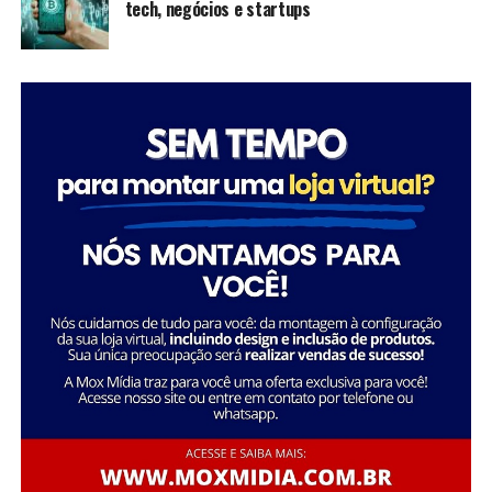
tech, negócios e startups
inspiram futuras gerações a seguir seus passos,
mostrando que é possível transformar a sociedade
através da dedicação e liderança.
Tatiana Souza destaca a importância da liderança
Sobre a Savana
feminina no setor social: “Acredito que quando as
A Savana integra o Grupo Águia Branca e é especializada
mulheres assumem a liderança, trazem consigo uma
na comercialização de caminhões e veículos comerciais
perspectiva única e essencial que promove a inclusão e o
da Mercedes-Benz. Com forte presença nos setores de
desenvolvimento sustentável. Meu objetivo é continuar
transporte e logística, oferece um portfólio completo
inspirando e capacitando outras mulheres a seguirem
de veículos, peças e serviços de oficina. Além disso,
esse caminho, transformando ainda mais vidas e
disponibiliza soluções em pneus e recapagem,
comunidades.”
garantindo performance e eficiência para os clientes do
segmento de transporte de cargas.
Essa trajetória exemplifica como o ativismo e o
empreendedorismo social podem convergir para criar
uma carreira gratificante e de grande impacto social.
FONTE: A Savana integra o Grupo Águia Branca
Sobre o Instituto Macedônia