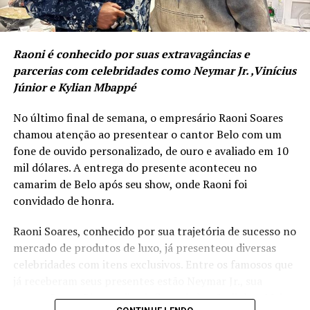
moderno que entende que sua mente, seu corpo e seu
um setor de destaque no turismo náutico do Brasil,
negócio precisam operar em sintonia e alto rendimento.
contribuindo diretamente para impulsionar a
economia local. O município se preparou para
Raoni é conhecido por suas extravagâncias e
ampliar o turismo de cruzeiros e oferecer uma
parcerias com celebridades como Neymar Jr. ,Vinícius
experiência turística de altíssima qualidade”,
Júnior e Kylian Mbappé
afirmou o secretário de Turismo, Evandro Neiva.
No último final de semana, o empresário Raoni Soares
chamou atenção ao presentear o cantor Belo com um
fone de ouvido personalizado, de ouro e avaliado em 10
mil dólares. A entrega do presente aconteceu no
camarim de Belo após seu show, onde Raoni foi
convidado de honra.
Raoni Soares, conhecido por sua trajetória de sucesso no
mercado de produtos de luxo, já presenteou diversas
celebridades com itens exclusivos. Entre os famosos que
já receberam seus presentes estão Neymar Jr., sua
esposa Bruna Biancardi, o influenciador Carlinhos Maia,