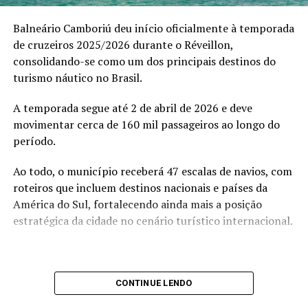
sobre acesso, mentalidade e evolução real”, afirma.
Balneário Camboriú deu início oficialmente à temporada
Entre os convidados, destacaram-se empresários como
de cruzeiros 2025/2026 durante o Réveillon,
Ricardo Soares, James Kruel, Daniel Chiesa e Darci
consolidando-se como um dos principais destinos do
Sttrack que vivenciaram um ambiente de trocas
turismo náutico no Brasil.
estratégicas, conexões de alto valor e discussões
profundas sobre expansão de mentalidade e
A temporada segue até 2 de abril de 2026 e deve
posicionamento.
movimentar cerca de 160 mil passageiros ao longo do
período.
Ao todo, o município receberá 47 escalas de navios, com
roteiros que incluem destinos nacionais e países da
América do Sul, fortalecendo ainda mais a posição
estratégica da cidade no cenário turístico internacional.
CONTINUE LENDO