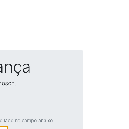
ança
nosco.
ao lado no campo abaixo